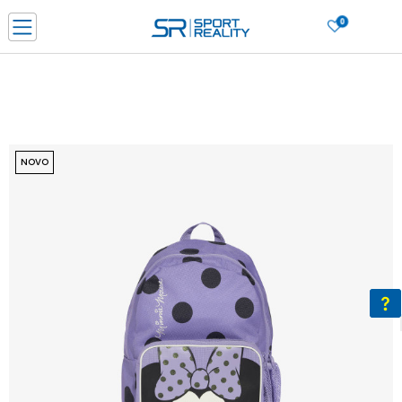
0
PORUČI ONLINE I UŠTEDI
PLAĆANJE NA RATE do 6 mjesečnih rata bez kamate
SAZNAJTE VIŠE
BESPLATNA ISPORUKA u BIH za sve kupovine u vrijednosti preko 99 KM
SAZNAJTE VIŠE
NOVO
CLICK & COLLECT Platite karticom online i preuzmite u prodavnici po vašem
izboru
SAZNAJTE VIŠE