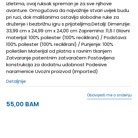
izletima, ovaj ruksak spreman je za sve njihove
avanture. Omogućava da najvažnije stvari uvijek budu
pri ruci, dok mališanima ostavlja slobodne ruke za
druženje i bezbrižnu igru s prijateljima.Detalji: Dimenzije:
33,99 cm x 24,99 cm x 24,00 cm Zapremina: 11,6 l Glavni
materijal: 100% poliester (100% reciklirani) / Podstava:
100% poliester (100% reciklirani) / Punjenje: 100%
polietilen Materijal od platna s ravnim tkanjem
Zatvaranje patentnim zatvaračem Postavljena
konstrukcija za dodatnu udobnost Podesive
naramenice Uvozni proizvod (Imported)
Detaljnije
Obavijesti me o sniženju
55,00
BAM