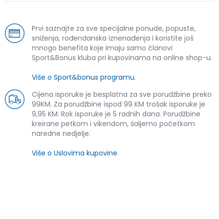
Prvi saznajte za sve specijalne ponude, popuste,
sniženja, rođendanska iznenađenja i koristite još
mnogo benefita koje imaju samo članovi
Sport&Bonus kluba pri kupovinama na online shop-u.
Više o Sport&bonus programu
.
Cijena isporuke je besplatna za sve porudžbine preko
99KM. Za porudžbine ispod 99 KM trošak isporuke je
9,95 KM. Rok isporuke je 5 radnih dana. Porudžbine
kreirane petkom i vikendom, šaljemo početkom
naredne nedjelje.
Više o Uslovima kupovine
.
SLIČNI PROIZVODI