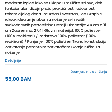
moderan izgled lako se uklapa u različite stilove, dok
funkcionalan dizajn pruža praktičnost i udobnost
tokom cijelog dana. Pouzdan i svestran, Leo Graphic
ruksak idealan je izbor za nošenje svih vaših
svakodnevnih potrepština.Detalji: Dimenzije: 44 cm x 31
cm Zapremina: 27,4 l Glavni materijal: 100% poliester
(100% reciklirani) / Podstava: 100% poliester (100%
reciklirani) / Punjenje: 100% polietilen Tkana konstrukcija
Zatvaranje patentnim zatvaračem Gornja ručka za
nošenje
Detaljnije
Obavijesti me o sniženju
55,00
BAM
NS
Univ.