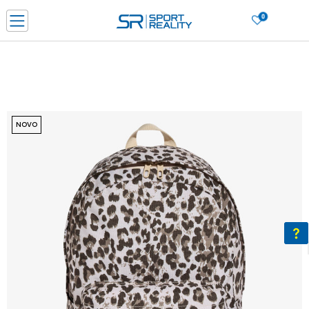
0
PORUČI ONLINE I UŠTEDI
PLAĆANJE NA RATE do 6 mjesečnih rata bez kamate
SAZNAJTE VIŠE
BESPLATNA ISPORUKA u BIH za sve kupovine u vrijednosti preko 99 KM
SAZNAJTE VIŠE
NOVO
CLICK & COLLECT Platite karticom online i preuzmite u prodavnici po vašem
izboru
SAZNAJTE VIŠE