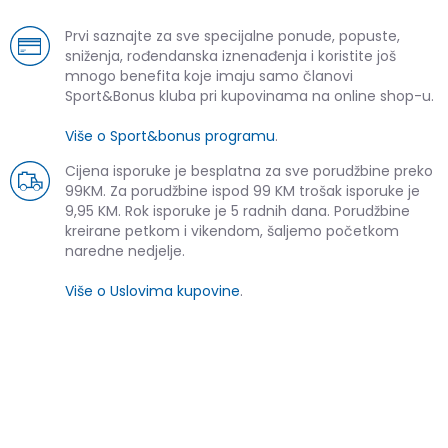
Prvi saznajte za sve specijalne ponude, popuste,
sniženja, rođendanska iznenađenja i koristite još
mnogo benefita koje imaju samo članovi
Sport&Bonus kluba pri kupovinama na online shop-u.
Više o Sport&bonus programu
.
Cijena isporuke je besplatna za sve porudžbine preko
99KM. Za porudžbine ispod 99 KM trošak isporuke je
9,95 KM. Rok isporuke je 5 radnih dana. Porudžbine
kreirane petkom i vikendom, šaljemo početkom
naredne nedjelje.
Više o Uslovima kupovine
.
SLIČNI PROIZVODI