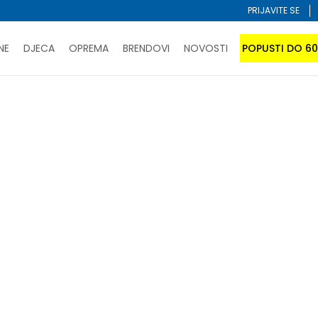
PRIJAVITE SE
NE
DJECA
OPREMA
BRENDOVI
NOVOSTI
POPUSTI DO 6
PORUČI ONLINE I UŠTEDI
ĆANJE NA RATE do 6 mjesečnih rata bez kamate
SAZNAJTE 
SPORUKA u BIH za sve kupovine u vrijednosti preko 99 KM
atite karticom online i preuzmite u prodavnici po vašem 
Sortiraj
O
NOVO