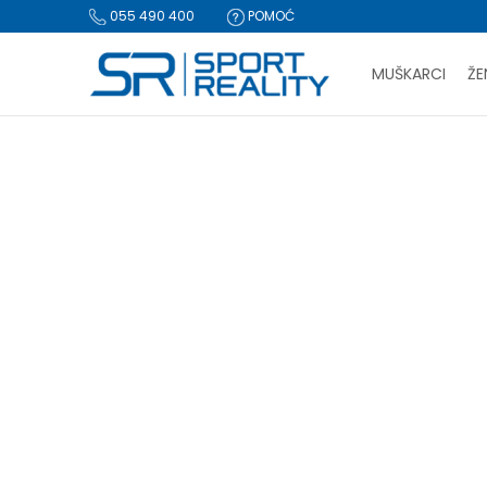
055 490 400
POMOĆ
MUŠKARCI
ŽE
PLA
Sport Reality
Proizvodi
Oprema
Lopte i pumpe
Lopta
BESPLATNA I
CLICK & COLLECT Pl
LOPTA
Lopta
(41)
Pumpa
(4)
NOV
Resetujte filtere
Pol
Unisex (41)