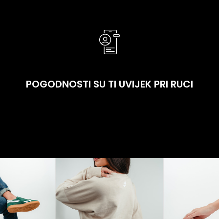
POGODNOSTI SU TI UVIJEK PRI RUCI
Svoju karticu možeš pronaći na svom telefonu –
samo se prijavi na svoj nalog. A ako više voliš klasičnu
plastičnu karticu, slobodno je zatraži u bilo kojoj
prodavnici – čak i ako si se registrovao onlajn.