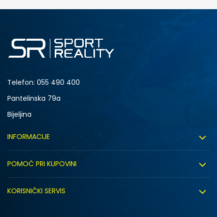
Telefon:
055 490 400
Pantelinska 79a
Bijeljina
INFORMACIJE
O nama
POMOĆ PRI KUPOVINI
Sport&Bonus program
Uslovi korištenja
Sport&Bonus pravila
KORISNIČKI SERVIS
Uslovi prodaje
Click&Collect
Načini plaćanja
Politika privatnosti