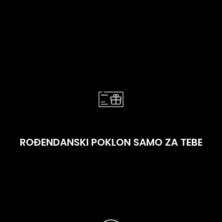
nazad, ali ako je zbir tvojih kupovina između 1.000 KM i
2.000 KM – dobićeš 4%, a ako je preko 2.000 KM –
čak 6%! Iznos kešbeka se automatski dodaje na tvoj
nalog i možeš ga iskoristiti odmah pri sljedećoj
kupovini. Za onlajn kupovine, kešbek će biti
dostupan 20 dana nakon kupovine.
ROĐENDANSKI POKLON SAMO ZA TEBE
Voliš iznenađenja? E, mi volimo da iznenadimo! Za
tvoj rođendan šaljemo mali znak pažnje – direktno na
mejl, SMS ili Viber. Čak i ako nas ne pozoveš na žurku,
poslaćemo ti poklon.