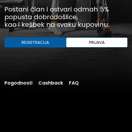
Postani član i ostvari odmah 5%
popusta dobrodošlice,
kao i kešbek na svaku kupovinu.
REGISTRACIJA
PRIJAVA
Pogodnosti
Cashback
FAQ
ŠTA TI ČLANSTVO DONOSI?