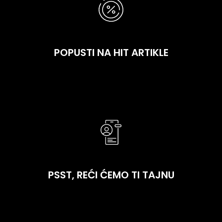
POPUSTI NA HIT ARTIKLE
Ekskluzivno za tebe - svake sezone otključavamo
hiljade artikala po posebnim cijenama. Voliš šoping?
Kupuj bez ograničenja i vrati dio novca kroz kešbek!
PSST, REĆI ĆEMO TI TAJNU
Nemoj nikome reći, ali ovaj program dijelimo sa Sport
Vision, Buzz, Nike i Outlet radnjama. Registracijom
dobijaš pristup ekskluzivnim ponudama u svim
prodavnicama i onlajn!