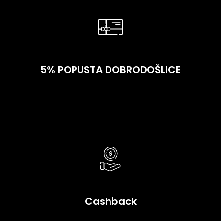
5% POPUSTA DOBRODOŠLICE
Jako je jednostavno – ali stvarno! Popust od 5% se
automatski obračunava na cjelokupnu prvu
kupovinu – bez obzira na iznos. Bez izuzetaka. Bez
komplikacija. Samo ušteda.
Cashback
Za kupovine do 1.000 KM godišnje dobijaš 2% kešbeka