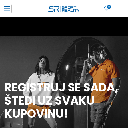
0
PORUČI ONLINE I UŠTEDI
PLAĆANJE NA RATE do 6 mjesečnih rata bez kamate
SAZNAJTE VIŠE
BESPLATNA ISPORUKA u BIH za sve kupovine u vrijednosti preko 99 KM
SAZNAJTE VIŠE
CLICK & COLLECT Platite karticom online i preuzmite u prodavnici po vašem
izboru
SAZNAJTE VIŠE
REGISTRUJ SE SADA,
ŠTEDI UZ SVAKU
KUPOVINU!