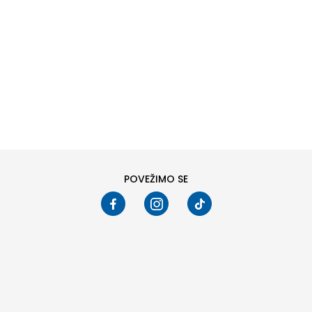
DODAJ U KORPU
DODAJ U KORPU
Veličina
KXL
KXXL
XS
S
M
L
XL
2XL
Pogledali ste
24
od
91
proizvoda
PRIKAŽI VIŠE
POVEŽIMO SE