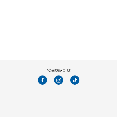
DODAJ U KORPU
DODAJ U KORPU
Veličina
Veličina
40
41
42
43
40
41
42
43
44
45
46
44
45
46
Pogledali ste
24
od
36
proizvoda
PRIKAŽI VIŠE
POVEŽIMO SE