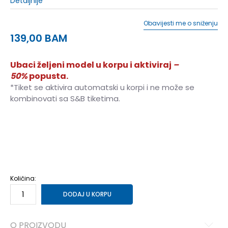
Detaljnije
Obavijesti me o sniženju
139,00
BAM
Ubaci željeni model u korpu i aktiviraj
–
50%
popusta.
*Tiket se aktivira automatski u korpi i ne može se
kombinovati sa S&B tiketima.
40
40
41
41
42
42
43
43
44
44
45
45
46
46
Količina:
DODAJ U KORPU
O PROIZVODU