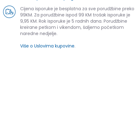
Cijena isporuke je besplatna za sve porudžbine preko
99KM. Za porudžbine ispod 99 KM trošak isporuke je
9,95 KM. Rok isporuke je 5 radnih dana. Porudžbine
kreirane petkom i vikendom, šaljemo početkom
naredne nedjelje.
Više o Uslovima kupovine
.
SLIČNI PROIZVODI