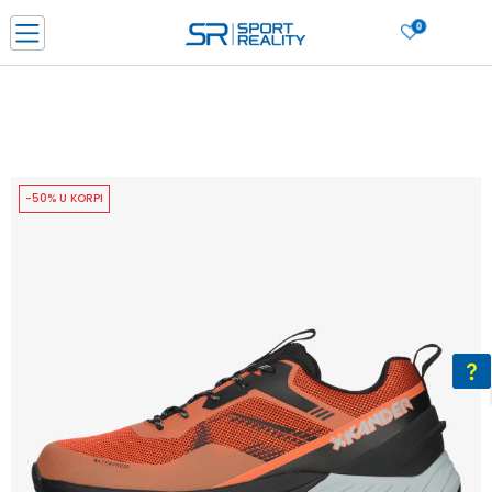
0
PORUČI ONLINE I UŠTEDI
PLAĆANJE NA RATE do 6 mjesečnih rata bez kamate
SAZNAJTE VIŠE
BESPLATNA ISPORUKA u BIH za sve kupovine u vrijednosti preko 99 KM
SAZNAJTE VIŠE
-50% U KORPI
CLICK & COLLECT Platite karticom online i preuzmite u prodavnici po vašem
izboru
SAZNAJTE VIŠE