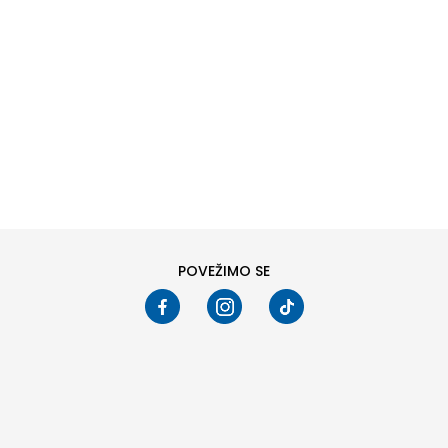
DODAJ U KORPU
DODAJ U KORPU
Veličina
Veličina
3XL
S
M
L
3XL
S
M
L
XL
2XL
XL
2XL
Pogledali ste
24
od
748
proizvoda
PRIKAŽI VIŠE
POVEŽIMO SE