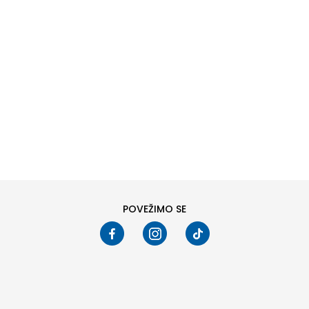
DODAJ U KORPU
DODAJ U KORPU
Veličina
Veličina
40
41
42
43
36
37
38
39
44
45
46
40
41
Pogledali ste
24
od
170
proizvoda
PRIKAŽI VIŠE
POVEŽIMO SE