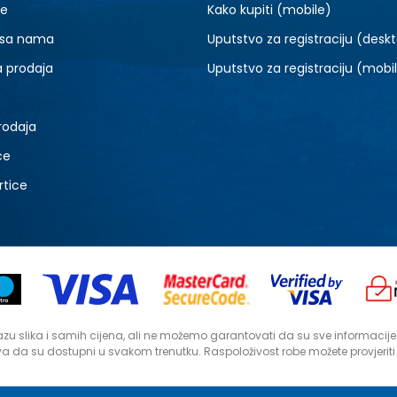
je
Kako kupiti (mobile)
 sa nama
Uputstvo za registraciju (desk
a prodaja
Uputstvo za registraciju (mobi
rodaja
ce
rtice
zu slika i samih cijena, ali ne možemo garantovati da su sve informacije ko
a da su dostupni u svakom trenutku. Raspoloživost robe možete provjerit