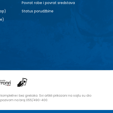
Povrat robe i povrat sredstava
top)
Status porudžbine
le)
mpletne i bez grešaka. Svi artikli prikazani na sajtu su dio
i pozivom na broj 055/490-400.