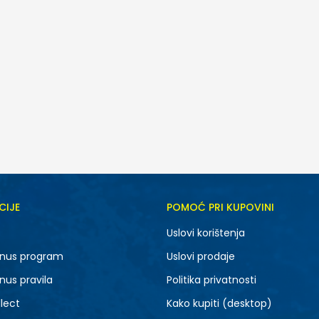
CIJE
POMOĆ PRI KUPOVINI
Uslovi korištenja
nus program
Uslovi prodaje
nus pravila
Politika privatnosti
lect
Kako kupiti (desktop)