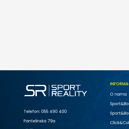
INFORMA
O nama
Sport&Bo
Telefon:
055 490 400
Sport&Bo
Pantelinska 79a
Click&Col