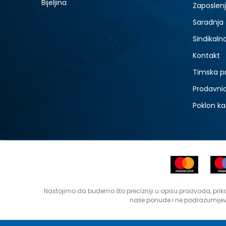
Bijeljina
Zaposlen
Saradnja
Sindikaln
Kontakt
Timska p
Prodavni
Poklon ka
Nastojimo da budemo što precizniji u opisu proizvoda, prika
naše ponude i ne podrazumijev