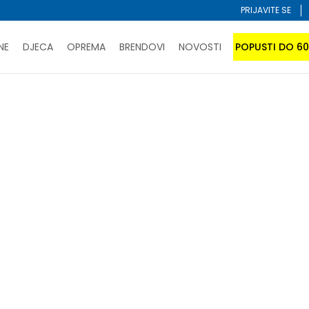
PRIJAVITE SE
NE
DJECA
OPREMA
BRENDOVI
NOVOSTI
POPUSTI DO 6
PORUČI ONLINE I UŠTEDI
ĆANJE NA RATE do 6 mjesečnih rata bez kamate
SAZNAJTE 
SPORUKA u BIH za sve kupovine u vrijednosti preko 99 KM
atite karticom online i preuzmite u prodavnici po vašem 
Sortiraj
arce
skijanje
 U KORPI
-50% U KORPI