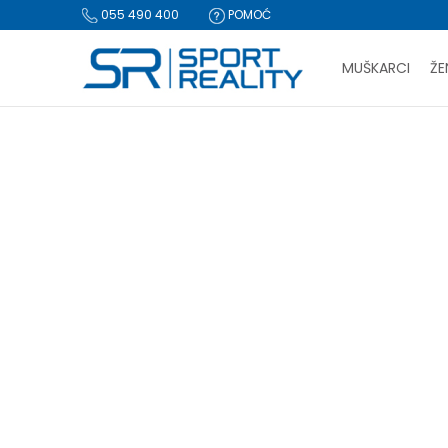
055 490 400
POMOĆ
MUŠKARCI
ŽE
PLA
Sport Reality
Proizvodi
Tekstil
Pantalone
BESPLATNA I
CLICK & COLLECT Pl
PANTALONE
za-musk
Pantalone
(2)
Aktivni veš
(1)
Jakne i prsluci
(27)
-20%
Resetujte filtere
Pol