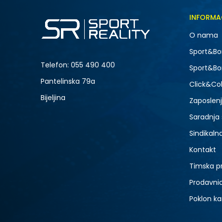
INFORMA
O nama
Sport&Bo
Telefon:
055 490 400
Sport&Bo
Pantelinska 79a
Click&Col
Bijeljina
Zaposlen
Saradnja
Sindikaln
Kontakt
Timska p
Prodavni
Poklon ka