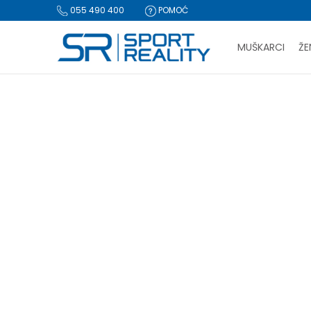
055 490 400
POMOĆ
MUŠKARCI
ŽE
PLA
Sport Reality
Proizvodi
BESPLATNA I
CLICK & COLLECT Pl
KARRIMOR RANCI I OPREMA ZA PLAN
karrimor
Resetujte filtere
Brendovi
Za iz
Nike (820)
adidas (756)
Asics (51)
Under Armour (60)
Reebok (44)