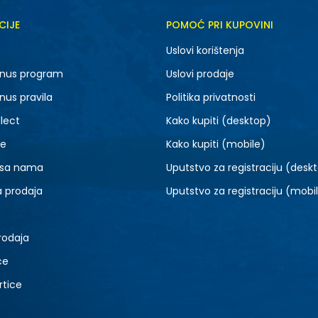
CIJE
POMOĆ PRI KUPOVINI
Uslovi korištenja
nus program
Uslovi prodaje
nus pravila
Politika privatnosti
lect
Kako kupiti (desktop)
je
Kako kupiti (mobile)
 sa nama
Uputstvo za registraciju (desk
a prodaja
Uputstvo za registraciju (mobi
rodaja
ce
rtice