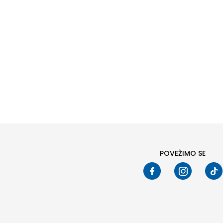
Prikažite više
Naziv ili šifra proizvoda
PRETRAŽI
POVEŽIMO SE