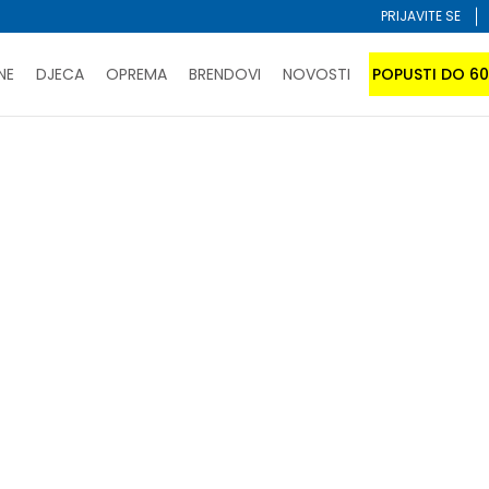
PRIJAVITE SE
NE
DJECA
OPREMA
BRENDOVI
NOVOSTI
POPUSTI DO 6
PORUČI ONLINE I UŠTEDI
ĆANJE NA RATE do 6 mjesečnih rata bez kamate
SAZNAJTE 
SPORUKA u BIH za sve kupovine u vrijednosti preko 99 KM
atite karticom online i preuzmite u prodavnici po vašem 
INARENJE
Sortiraj
abrane kriterijume nisu pronađeni proizvodi!