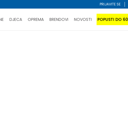
PRIJAVITE SE
NE
DJECA
OPREMA
BRENDOVI
NOVOSTI
POPUSTI DO 6
PORUČI ONLINE I UŠTEDI
ĆANJE NA RATE do 6 mjesečnih rata bez kamate
SAZNAJTE 
SPORUKA u BIH za sve kupovine u vrijednosti preko 99 KM
atite karticom online i preuzmite u prodavnici po vašem 
Sortiraj
arce
unisex
kronos
 U KORPI
-40% U KORPI