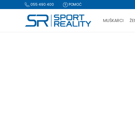
055 490 400
POMOĆ
MUŠKARCI
ŽE
PLA
Sport Reality
Proizvodi
BESPLATNA I
CLICK & COLLECT Pl
PROIZVODI
za-musk
Obuća
(43)
Tekstil
(112)
Oprema
(26)
-50%
Resetujte filtere
Pol
Za muškarce (159)