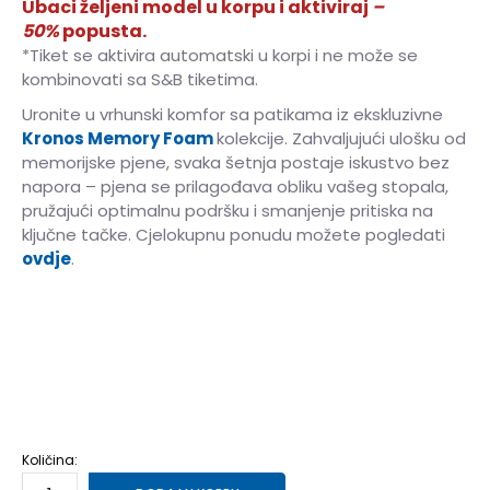
Ubaci željeni model u korpu i aktiviraj
–
50%
popusta.
*Tiket se aktivira automatski u korpi i ne može se
kombinovati sa S&B tiketima.
Uronite u vrhunski komfor sa patikama iz ekskluzivne
Kronos Memory Foam
kolekcije. Zahvaljujući ulošku od
memorijske pjene, svaka šetnja postaje iskustvo bez
napora – pjena se prilagođava obliku vašeg stopala,
pružajući optimalnu podršku i smanjenje pritiska na
ključne tačke. Cjelokupnu ponudu možete pogledati
ovdje
.
40
40
41
41
42
42
43
43
44
44
45
45
46
46
47
47
Količina: