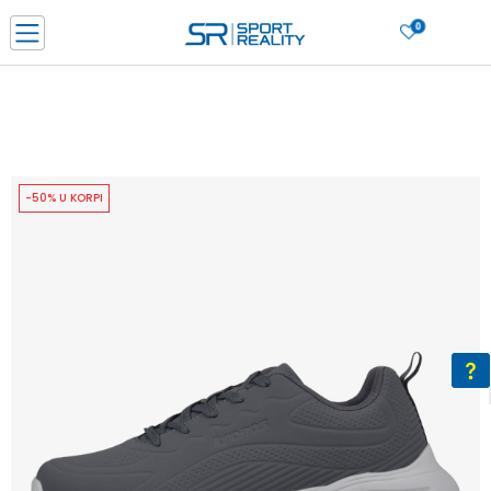
0
PORUČI ONLINE I UŠTEDI
PLAĆANJE NA RATE do 6 mjesečnih rata bez kamate
SAZNAJTE VIŠE
BESPLATNA ISPORUKA u BIH za sve kupovine u vrijednosti preko 99 KM
SAZNAJTE VIŠE
-50% U KORPI
CLICK & COLLECT Platite karticom online i preuzmite u prodavnici po vašem
izboru
SAZNAJTE VIŠE