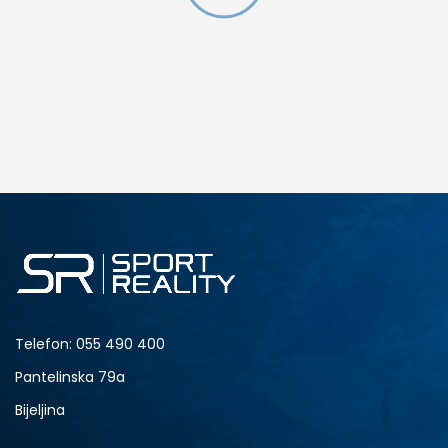
DODAJ U KORPU
4.5Y
5Y
6.5Y
7Y
Telefon:
055 490 400
Pantelinska 79a
Bijeljina