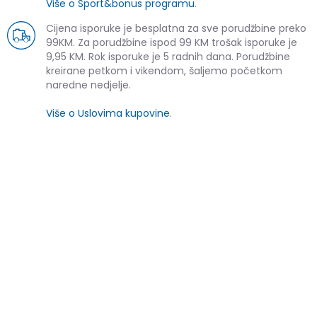
Više o Sport&bonus programu
.
Cijena isporuke je besplatna za sve porudžbine preko
99KM. Za porudžbine ispod 99 KM trošak isporuke je
9,95 KM. Rok isporuke je 5 radnih dana. Porudžbine
kreirane petkom i vikendom, šaljemo početkom
naredne nedjelje.
Više o Uslovima kupovine
.
SLIČNI PROIZVODI