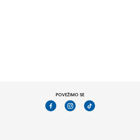
DODAJ U KORPU
DODAJ U KORPU
Veličina
Veličina
36
37
38
39
40
41
42
43
40
41
42
44
45
46
47
Pogledali ste
24
od
436
proizvoda
PRIKAŽI VIŠE
POVEŽIMO SE