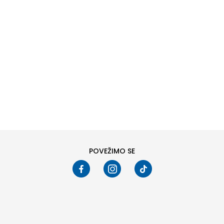
DODAJ U KORPU
DODAJ U KORPU
Veličina
Veličina
16Y
6Y
8Y
10Y
XS
S
M
L
12Y
14Y
XL
Pogledali ste
24
od
27
proizvoda
PRIKAŽI VIŠE
POVEŽIMO SE