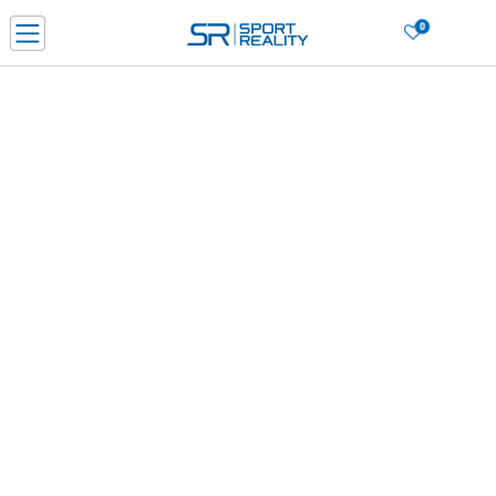
0
PORUČI ONLINE I UŠTEDI
PLAĆANJE NA RATE do 6 mjesečnih rata bez kamate
SAZNAJTE VIŠE
BESPLATNA ISPORUKA u BIH za sve kupovine u vrijednosti preko 99 KM
SAZNAJTE VIŠE
CLICK & COLLECT Platite karticom online i preuzmite u prodavnici po vašem
izboru
SAZNAJTE VIŠE