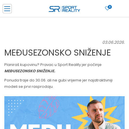
0
PORUČI ONLINE I UŠTEDI
PLAĆANJE NA RATE do 6 mjesečnih rata bez kamate
SAZNAJTE VIŠE
03.06.2026.
BESPLATNA ISPORUKA u BIH za sve kupovine u vrijednosti preko 99 KM
SAZNAJTE VIŠE
MEĐUSEZONSKO SNIŽENJE
CLICK & COLLECT Platite karticom online i preuzmite u prodavnici po vašem
izboru
Planiraš kupovinu? Pravac u Sport Reality jer počinje
SAZNAJTE VIŠE
MEĐUSEZONSKO SNIŽENJE.
Ponuda traje do 30.06. ali ne gubi vrijeme jer najatraktivniji
modeli se prvi rasprodaju.