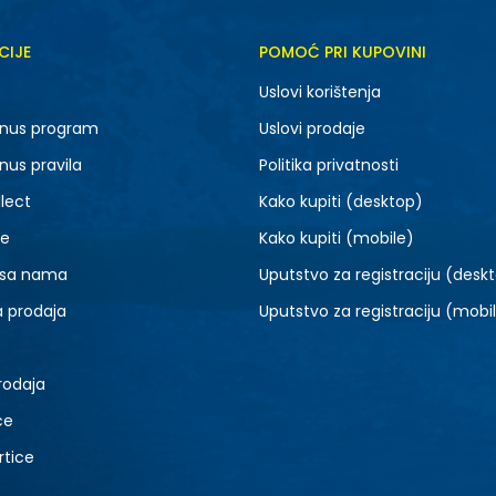
CIJE
POMOĆ PRI KUPOVINI
Uslovi korištenja
nus program
Uslovi prodaje
nus pravila
Politika privatnosti
lect
Kako kupiti (desktop)
je
Kako kupiti (mobile)
 sa nama
Uputstvo za registraciju (desk
a prodaja
Uputstvo za registraciju (mobi
rodaja
ce
rtice