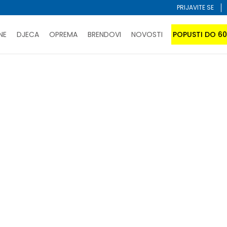
PRIJAVITE SE
NE
DJECA
OPREMA
BRENDOVI
NOVOSTI
POPUSTI DO 6
PORUČI ONLINE I UŠTEDI
ĆANJE NA RATE do 6 mjesečnih rata bez kamate
SAZNAJTE 
SPORUKA u BIH za sve kupovine u vrijednosti preko 99 KM
atite karticom online i preuzmite u prodavnici po vašem 
Sortiraj
unisex
za-odrasle
 U KORPI
-20% U KORPI