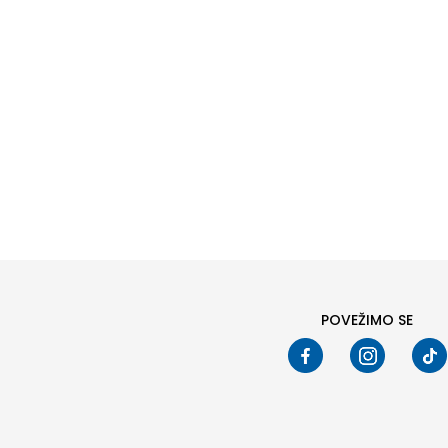
Posljed
159,00
Veličin
36
38
40
POVEŽIMO SE