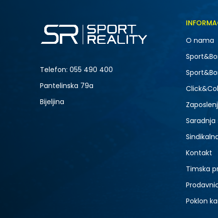
INFORMA
O nama
Sport&Bo
Telefon:
055 490 400
Sport&Bo
Pantelinska 79a
Click&Col
Bijeljina
Zaposlen
Saradnja
Sindikaln
Kontakt
Timska p
Prodavni
Poklon ka