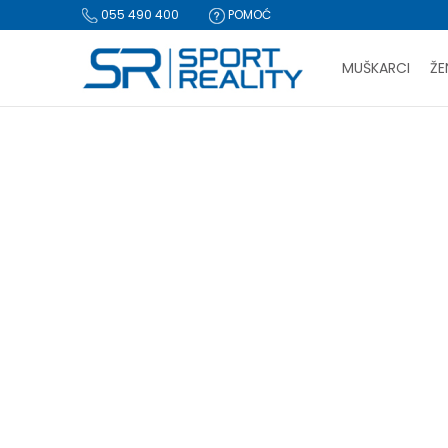
055 490 400
POMOĆ
MUŠKARCI
ŽE
PLA
Sport Reality
Proizvodi
Obuća
Cipele i čizme
BESPLATNA I
CLICK & COLLECT Pl
CIPELE I ČIZME
za-zene
Cipele
(4)
Čizme
(8)
-50%
Resetujte filtere
Pol
Za muškarce (36)