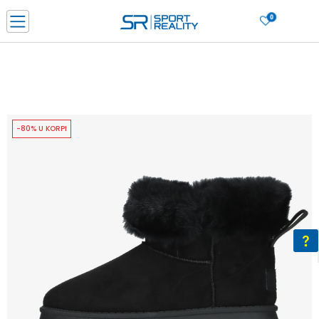
0
PORUČI ONLINE I UŠTEDI
PLAĆANJE NA RATE do 6 mjesečnih rata bez kamate
SAZNAJTE VIŠE
BESPLATNA ISPORUKA u BIH za sve kupovine u vrijednosti preko 99 KM
SAZNAJTE VIŠE
-80% U KORPI
CLICK & COLLECT Platite karticom online i preuzmite u prodavnici po vašem
izboru
SAZNAJTE VIŠE