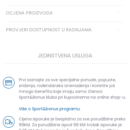
OCJENA PROIZVODA
PROVJERI DOSTUPNOST U RADNJAMA
JEDINSTVENA USLUGA
Prvi saznajte za sve specijalne ponude, popuste,
sniženja, rođendanska iznenađenja i koristite još
mnogo benefita koje imaju samo članovi
Sport&Bonus kluba pri kupovinama na online shop-u.
Više o Sport&bonus programu
.
Cijena isporuke je besplatna za sve porudžbine preko
99KM. Za porudžbine ispod 99 KM trošak isporuke je