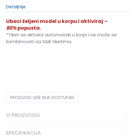
Detaljnije
Ubaci željeni model u korpu i aktiviraj
–
80%
popusta.
*Tiket se aktivira automatski u korpi i ne može se
kombinovati sa S&B tiketima.
36
36
37
37
38
38
39
39
40
40
41
41
PROIZVOD VIŠE NIJE DOSTUPAN
O PROIZVODU
SPECIFIKACIJA