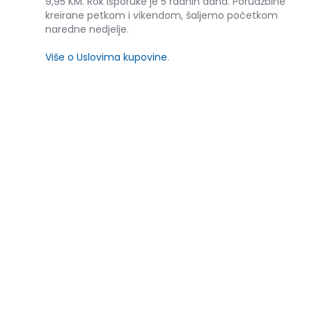
9,95 KM. Rok isporuke je 5 radnih dana. Porudžbine
kreirane petkom i vikendom, šaljemo početkom
naredne nedjelje.
Više o Uslovima kupovine
.
SLIČNI PROIZVODI