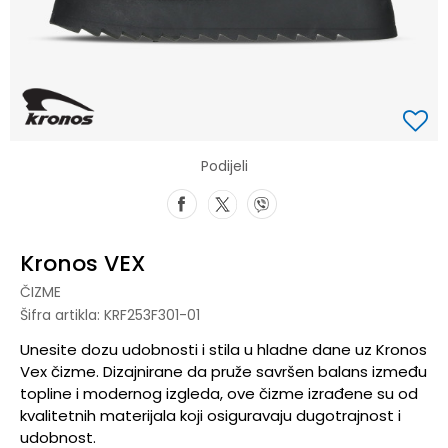
Podijeli
Kronos VEX
ČIZME
Šifra artikla:
KRF253F301-01
Unesite dozu udobnosti i stila u hladne dane uz Kronos
Vex čizme. Dizajnirane da pruže savršen balans između
topline i modernog izgleda, ove čizme izrađene su od
kvalitetnih materijala koji osiguravaju dugotrajnost i
udobnost.