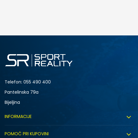
DODAJ U KORPU
37
37.5
39
39.5
Telefon:
055 490 400
Pantelinska 79a
Bijeljina
INFORMACIJE
O nama
POMOĆ PRI KUPOVINI