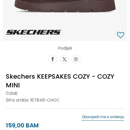
Podijeli
Skechers KEEPSAKES COZY - COZY
MINI
ČIZME
Šifra artikla:
167848-CHOC
Obavijesti me o sniženju
159,00
BAM