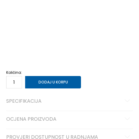
36
36
23
36.5
36.5
23.5
37
37
24
37.5
37.5
24.5
38
38
25
38.5
38.5
25.5
39
39
26
39.5
39.5
26.5
40
40
27
41
41
28
Količina:
DODAJ U KORPU
SPECIFIKACIJA
OCJENA PROIZVODA
PROVJERI DOSTUPNOST U RADNJAMA