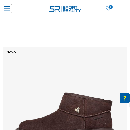
0
PORUČI ONLINE I UŠTEDI
PLAĆANJE NA RATE do 6 mjesečnih rata bez kamate
SAZNAJTE VIŠE
BESPLATNA ISPORUKA u BIH za sve kupovine u vrijednosti preko 99 KM
SAZNAJTE VIŠE
NOVO
CLICK & COLLECT Platite karticom online i preuzmite u prodavnici po vašem
izboru
SAZNAJTE VIŠE