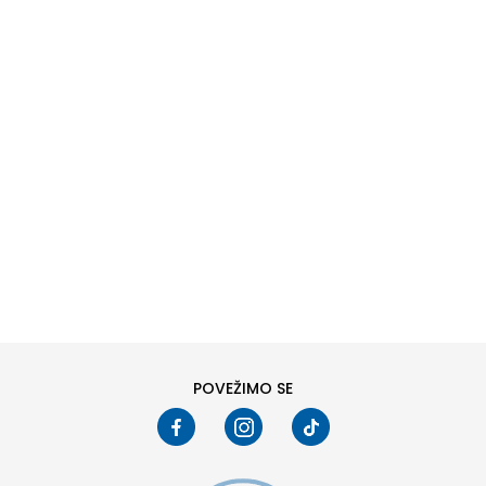
OZY MINI
DODAJ U KORPU
37
37.5
39
39.5
POVEŽIMO SE