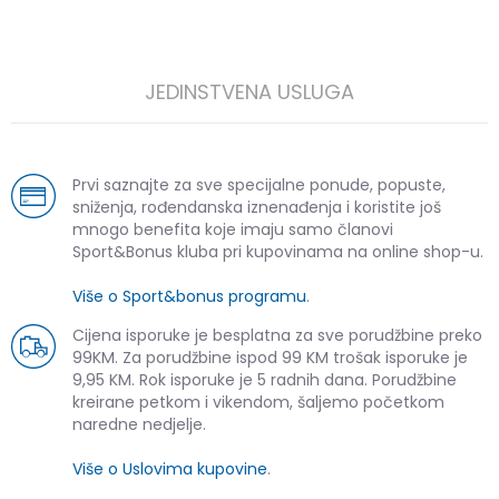
JEDINSTVENA USLUGA
Prvi saznajte za sve specijalne ponude, popuste,
sniženja, rođendanska iznenađenja i koristite još
mnogo benefita koje imaju samo članovi
Sport&Bonus kluba pri kupovinama na online shop-u.
Više o Sport&bonus programu
.
Cijena isporuke je besplatna za sve porudžbine preko
99KM. Za porudžbine ispod 99 KM trošak isporuke je
9,95 KM. Rok isporuke je 5 radnih dana. Porudžbine
kreirane petkom i vikendom, šaljemo početkom
naredne nedjelje.
Više o Uslovima kupovine
.