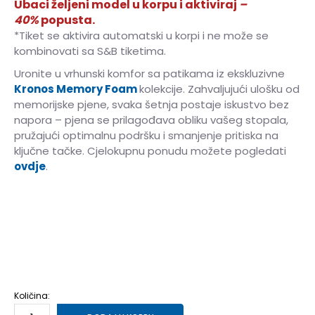
Ubaci željeni model u korpu i aktiviraj
–
40%
popusta.
*Tiket se aktivira automatski u korpi i ne može se
kombinovati sa S&B tiketima.
Uronite u vrhunski komfor sa patikama iz ekskluzivne
Kronos Memory Foam
kolekcije. Zahvaljujući ulošku od
memorijske pjene, svaka šetnja postaje iskustvo bez
napora – pjena se prilagođava obliku vašeg stopala,
pružajući optimalnu podršku i smanjenje pritiska na
ključne tačke. Cjelokupnu ponudu možete pogledati
ovdje
.
40
40
41
41
42
42
43
43
44
44
45
45
46
46
47
47
Količina: