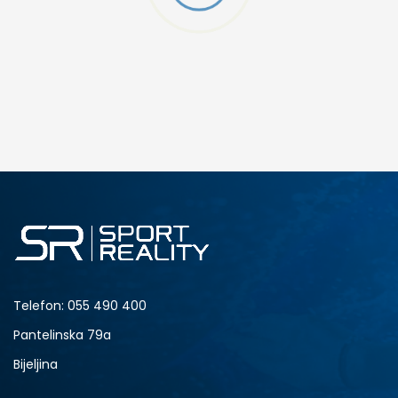
DODAJ U KORPU
4.5Y
5Y
6.5Y
7Y
Telefon:
055 490 400
Pantelinska 79a
Bijeljina