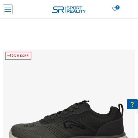
0
PORUČI ONLINE I UŠTEDI
PLAĆANJE NA RATE do 6 mjesečnih rata bez kamate
SAZNAJTE VIŠE
BESPLATNA ISPORUKA u BIH za sve kupovine u vrijednosti preko 99 KM
SAZNAJTE VIŠE
-40% U KORPI
CLICK & COLLECT Platite karticom online i preuzmite u prodavnici po vašem
izboru
SAZNAJTE VIŠE