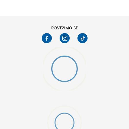
6
6.5
8
8.5
10
10.5
POVEŽIMO SE
W 2 (GS)