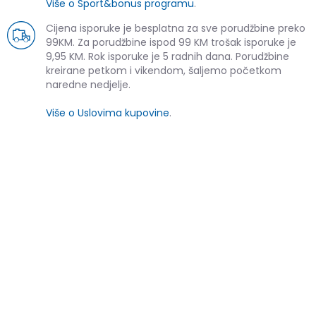
Više o Sport&bonus programu
.
Cijena isporuke je besplatna za sve porudžbine preko
99KM. Za porudžbine ispod 99 KM trošak isporuke je
9,95 KM. Rok isporuke je 5 radnih dana. Porudžbine
kreirane petkom i vikendom, šaljemo početkom
naredne nedjelje.
Više o Uslovima kupovine
.
SLIČNI PROIZVODI