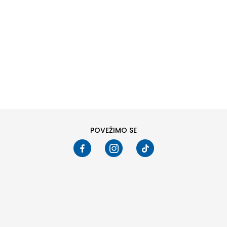
DODAJ U KORPU
DODAJ U KORPU
Veličina
Veličina
4
5
3
4
5
Pogledali ste
24
od
44
proizvoda
PRIKAŽI VIŠE
POVEŽIMO SE