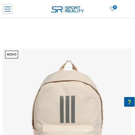
0
PORUČI ONLINE I UŠTEDI
PLAĆANJE NA RATE do 6 mjesečnih rata bez kamate
SAZNAJTE VIŠE
BESPLATNA ISPORUKA u BIH za sve kupovine u vrijednosti preko 99 KM
SAZNAJTE VIŠE
NOVO
CLICK & COLLECT Platite karticom online i preuzmite u prodavnici po vašem
izboru
SAZNAJTE VIŠE