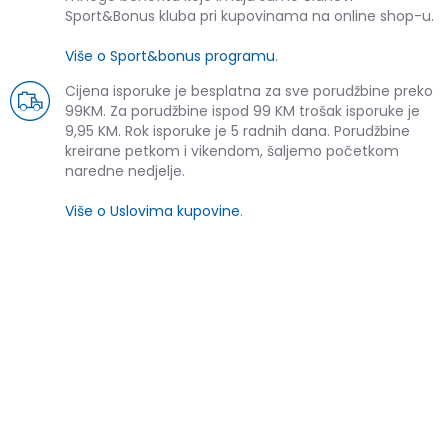
Sport&Bonus kluba pri kupovinama na online shop-u.
Više o Sport&bonus programu
.
Cijena isporuke je besplatna za sve porudžbine preko
99KM. Za porudžbine ispod 99 KM trošak isporuke je
9,95 KM. Rok isporuke je 5 radnih dana. Porudžbine
kreirane petkom i vikendom, šaljemo početkom
naredne nedjelje.
Više o Uslovima kupovine
.
SLIČNI PROIZVODI