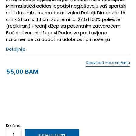
Minimalistički adidas logotipi naglašavaju vaš sportski
stil i daju ruksaku moderan izgled.Detalji: Dimenzije: 15
cm x 31 cm x 44 cm Zapremina: 27,5 l 100% poliester
(reciklirani) Prednji džep sa patentnim zatvaračem
Bočni otvoreni džepovi Podesive postavljene
naramenice za dodatnu udobnost pri nošenju
Detaljnije
Obavijesti me o sniženju
55,00
BAM
NS
Univ.
Količina:
DODAJ U KORPU