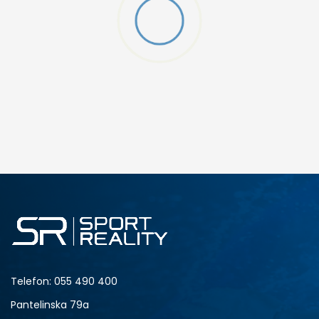
DODAJ U KORPU
Telefon:
055 490 400
Pantelinska 79a