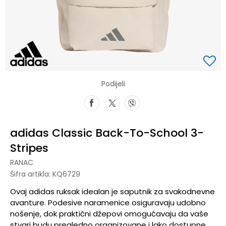
Podijeli
adidas Classic Back-To-School 3-
Stripes
RANAC
Šifra artikla:
KQ6729
Ovaj adidas ruksak idealan je saputnik za svakodnevne
avanture. Podesive naramenice osiguravaju udobno
nošenje, dok praktični džepovi omogućavaju da vaše
stvari budu pregledno organizovane i lako dostupne.