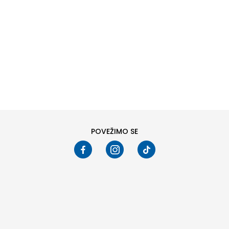
DODAJ U KORPU
DODAJ U KORPU
Pogledali ste
24
od
86
proizvoda
PRIKAŽI VIŠE
POVEŽIMO SE