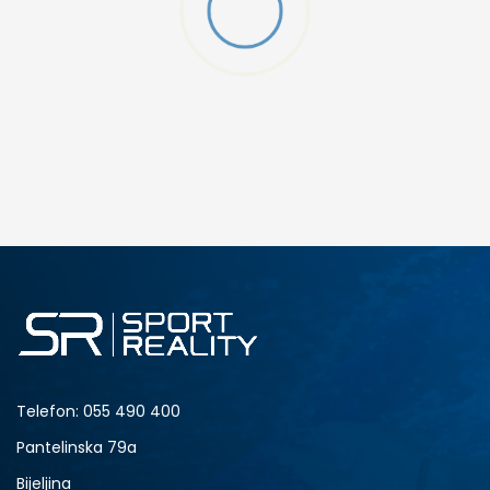
DODAJ U KORPU
M
L
Telefon:
055 490 400
Pantelinska 79a
Bijeljina