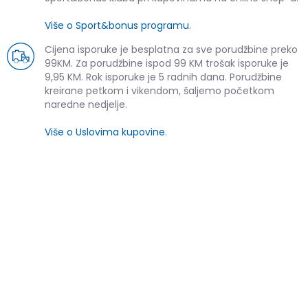
Više o Sport&bonus programu
.
Cijena isporuke je besplatna za sve porudžbine preko
99KM. Za porudžbine ispod 99 KM trošak isporuke je
9,95 KM. Rok isporuke je 5 radnih dana. Porudžbine
kreirane petkom i vikendom, šaljemo početkom
naredne nedjelje.
Više o Uslovima kupovine
.
SLIČNI PROIZVODI