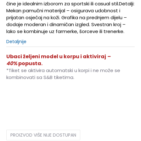
čine je idealnim izborom za sportski ili casual stil.Detalji:
Mekan pamučni materijal – osigurava udobnost i
prijatan osjećaj na koži. Grafika na prednjem dijelu –
dodaje moderan i dinamičan izgled. Svestran kroj –
lako se kombinuje uz farmerke, šorceve ili trenerke.
Detaljnije
Ubaci željeni model u korpu i aktiviraj
–
40%
popusta.
*Tiket se aktivira automatski u korpi i ne može se
kombinovati sa S&B tiketima.
S
S
M
M
L
L
XL
XL
2XL
2XL
PROIZVOD VIŠE NIJE DOSTUPAN