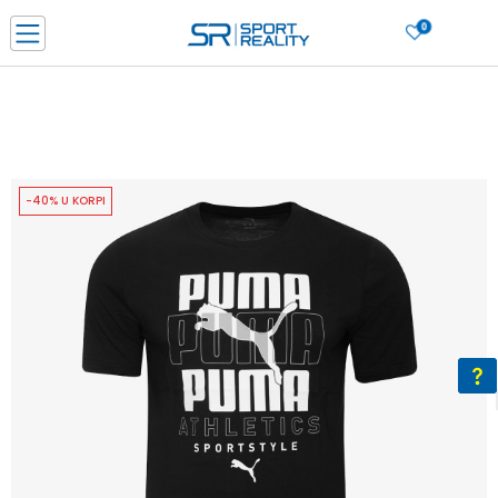
0
PORUČI ONLINE I UŠTEDI
PLAĆANJE NA RATE do 6 mjesečnih rata bez kamate
SAZNAJTE VIŠE
BESPLATNA ISPORUKA u BIH za sve kupovine u vrijednosti preko 99 KM
SAZNAJTE VIŠE
-40% U KORPI
CLICK & COLLECT Platite karticom online i preuzmite u prodavnici po vašem
izboru
SAZNAJTE VIŠE