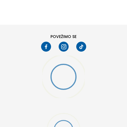
DODAJ U KORPU
S
M
2XL
POVEŽIMO SE