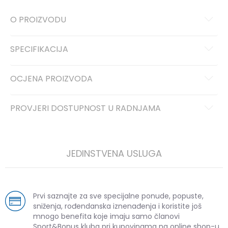
O PROIZVODU
SPECIFIKACIJA
OCJENA PROIZVODA
PROVJERI DOSTUPNOST U RADNJAMA
JEDINSTVENA USLUGA
Prvi saznajte za sve specijalne ponude, popuste,
sniženja, rođendanska iznenađenja i koristite još
mnogo benefita koje imaju samo članovi
Sport&Bonus kluba pri kupovinama na online shop-u.