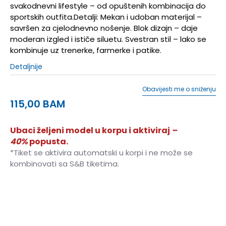
svakodnevni lifestyle – od opuštenih kombinacija do
sportskih outfita.Detalji: Mekan i udoban materijal –
savršen za cjelodnevno nošenje. Blok dizajn – daje
moderan izgled i ističe siluetu. Svestran stil – lako se
kombinuje uz trenerke, farmerke i patike.
Detaljnije
Obavijesti me o sniženju
115,00
BAM
Ubaci željeni model u korpu i aktiviraj
–
40%
popusta.
*Tiket se aktivira automatski u korpi i ne može se
kombinovati sa S&B tiketima.
XS
XS
S
S
M
M
L
L
XL
XL
2XL
2XL