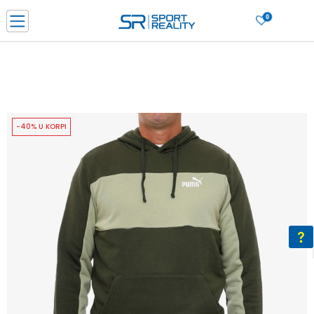
0
PORUČI ONLINE I UŠTEDI
PLAĆANJE NA RATE do 6 mjesečnih rata bez kamate
SAZNAJTE VIŠE
BESPLATNA ISPORUKA u BIH za sve kupovine u vrijednosti preko 99 KM
SAZNAJTE VIŠE
-40% U KORPI
CLICK & COLLECT Platite karticom online i preuzmite u prodavnici po vašem
izboru
SAZNAJTE VIŠE