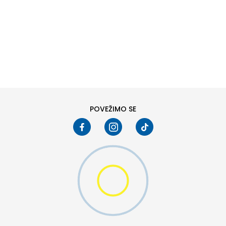
DODAJ U KORPU
S
M
2XL
POVEŽIMO SE