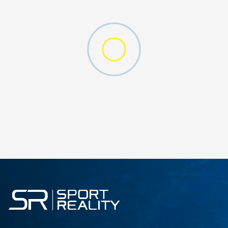
DODAJ U KORPU
M
L