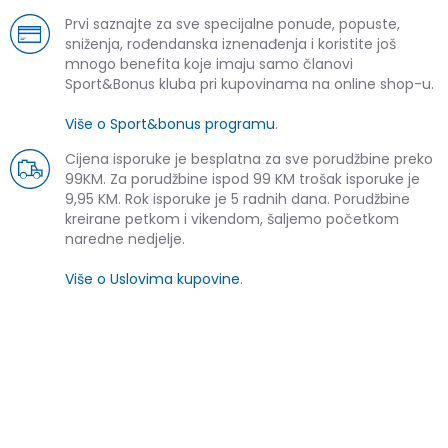
Prvi saznajte za sve specijalne ponude, popuste,
sniženja, rođendanska iznenađenja i koristite još
mnogo benefita koje imaju samo članovi
Sport&Bonus kluba pri kupovinama na online shop-u.
Više o Sport&bonus programu
.
Cijena isporuke je besplatna za sve porudžbine preko
99KM. Za porudžbine ispod 99 KM trošak isporuke je
9,95 KM. Rok isporuke je 5 radnih dana. Porudžbine
kreirane petkom i vikendom, šaljemo početkom
naredne nedjelje.
Više o Uslovima kupovine
.
SLIČNI PROIZVODI