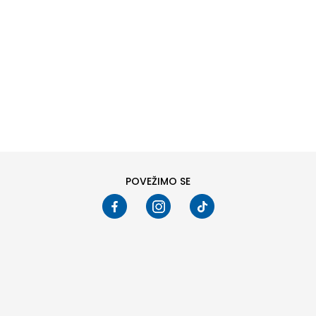
DODAJ U KORPU
DODAJ U KORPU
Veličina
Veličina
XS
S
M
L
XS
S
M
L
XL
XL
Pogledali ste
24
od
196
proizvoda
PRIKAŽI VIŠE
POVEŽIMO SE