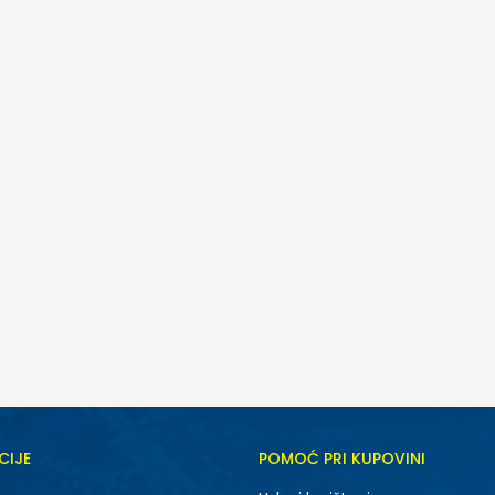
CIJE
POMOĆ PRI KUPOVINI
XS
S