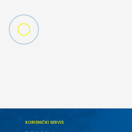
DODAJ U KORPU
KORISNIČKI SERVIS
M