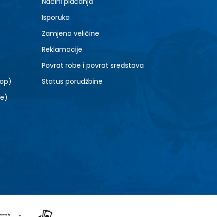
Načini plaćanja
Isporuka
Zamjena veličine
Reklamacije
Povrat robe i povrat sredstava
top)
Status porudžbine
le)