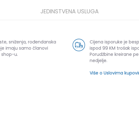
JEDINSTVENA USLUGA
ste, sniženja, rođendanska
Cijena isporuke je bes
oje imaju samo članovi
ispod 99 KM trošak ispo
 shop-u.
Porudžbine kreirane p
nedjelje.
Više o Uslovima kupov
SLIČNI PROIZVODI