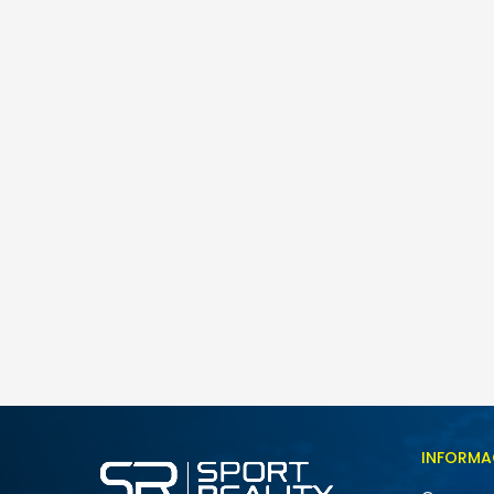
adidas W FI SL BB TEE
59,00
BAM
Veličina
INFORMA
2XS