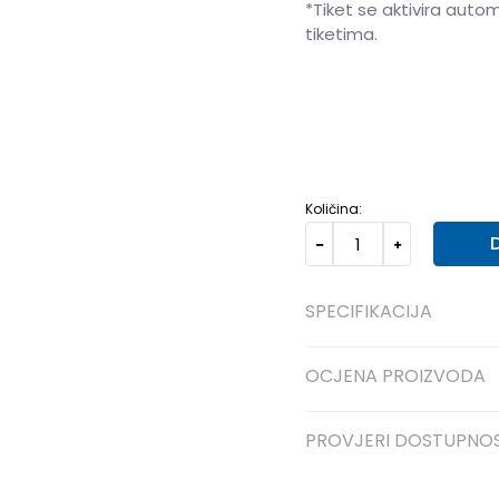
*Tiket se aktivira auto
tiketima.
XS
XS
S
S
M
M
L
L
Količina:
SPECIFIKACIJA
OCJENA PROIZVODA
PROVJERI DOSTUPNO