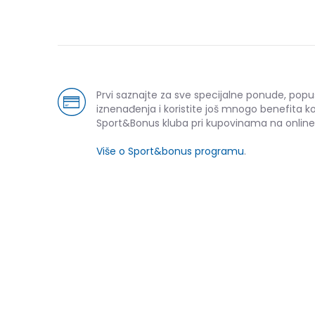
Prvi saznajte za sve specijalne ponude, popu
iznenađenja i koristite još mnogo benefita k
Sport&Bonus kluba pri kupovinama na online
Više o Sport&bonus programu
.
-20% U KORPI