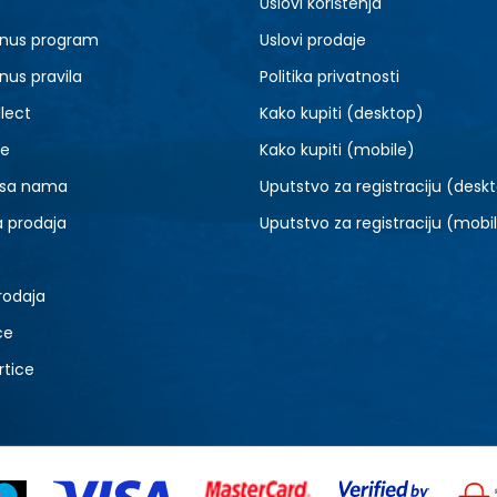
Uslovi korištenja
XL
2XL
nus program
Uslovi prodaje
nus pravila
Politika privatnosti
lect
Kako kupiti (desktop)
je
Kako kupiti (mobile)
 sa nama
Uputstvo za registraciju (desk
a prodaja
Uputstvo za registraciju (mobi
rodaja
ce
rtice