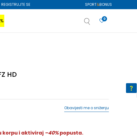
REGISTRUJTE SE
SPORT
&
BONUS
0
0%
VIŠE
SAZNAJTE VIŠE
izboru
SAZNAJTE VIŠE
FZ HD
Obavijesti me o sniženju
 korpu i aktiviraj
–40%
popusta.