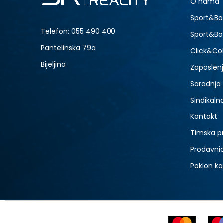
O nama
L
-30% U KORPI
Sport&Bo
Telefon:
055 490 400
Sport&Bo
Pantelinska 79a
Click&Col
Bijeljina
Zaposlen
Saradnja
Sindikaln
Kontakt
Timska p
Prodavni
Poklon ka