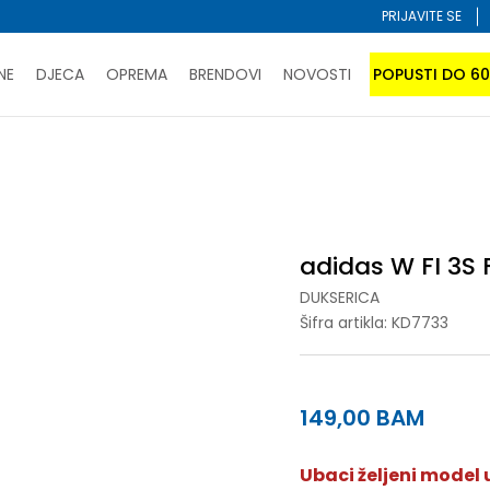
PRIJAVITE SE
NE
DJECA
OPREMA
BRENDOVI
NOVOSTI
POPUSTI DO 6
PORUČI ONLINE I UŠTEDI
ĆANJE NA RATE do 6 mjesečnih rata bez kamate
SAZNAJTE 
 3S FZ HD
SPORUKA u BIH za sve kupovine u vrijednosti preko 99 KM
atite karticom online i preuzmite u prodavnici po vašem 
adidas W FI 3S 
DUKSERICA
Šifra artikla:
KD7733
149,00
BAM
Ubaci željeni model u