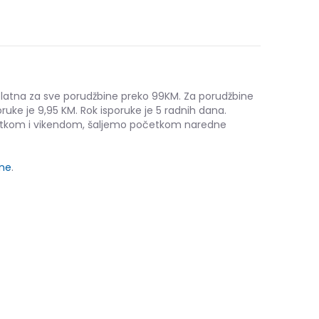
platna za sve porudžbine preko 99KM. Za porudžbine
ruke je 9,95 KM. Rok isporuke je 5 radnih dana.
etkom i vikendom, šaljemo početkom naredne
ine
.