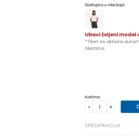
Dostupno u više boja:
Ubaci željeni model u
*Tiket se aktivira auto
tiketima.
2XS
2XS
XS
XS
S
S
Količina:
SPECIFIKACIJA