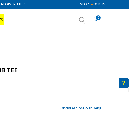
REGISTRUJTE SE
SPORT
&
BONUS
0
0%
VIŠE
SAZNAJTE VIŠE
izboru
SAZNAJTE VIŠE
BB TEE
Obavijesti me o sniženju