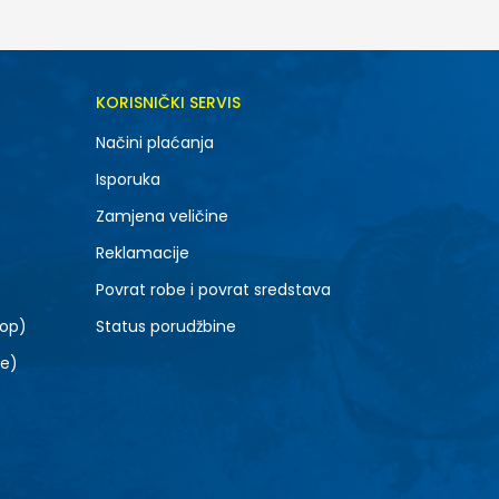
DODAJ U KORPU
KORISNIČKI SERVIS
M
Načini plaćanja
Isporuka
Zamjena veličine
Reklamacije
Povrat robe i povrat sredstava
top)
Status porudžbine
le)