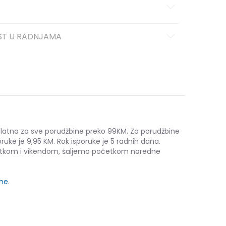
ST U RADNJAMA
platna za sve porudžbine preko 99KM. Za porudžbine
ruke je 9,95 KM. Rok isporuke je 5 radnih dana.
etkom i vikendom, šaljemo početkom naredne
ine
.