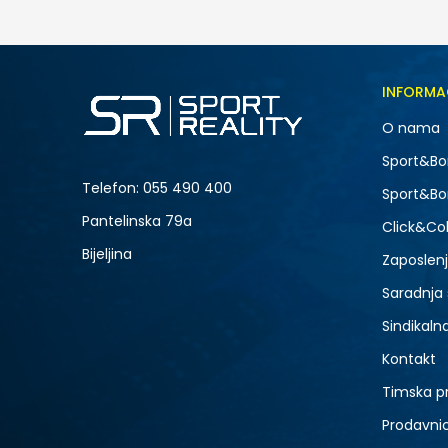
59,00
BAM
Veličina
INFORMA
2XS
O nama
L
-30% U KORPI
Sport&Bo
Telefon:
055 490 400
Sport&Bo
Pantelinska 79a
Click&Col
Bijeljina
Zaposlen
Saradnja
Sindikaln
Kontakt
Timska p
Prodavni