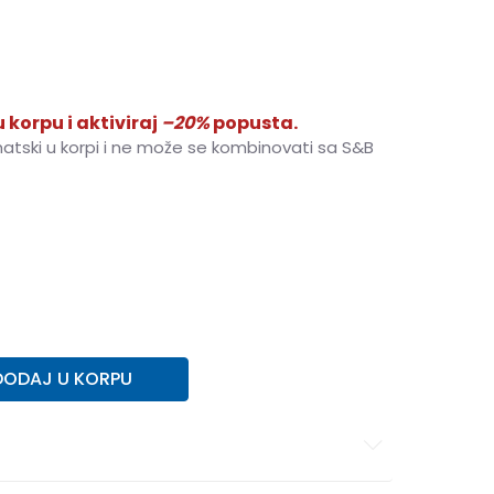
 korpu i aktiviraj
–20%
popusta.
matski u korpi i ne može se kombinovati sa S&B
M
M
L
L
XL
XL
2XL
2XL
DODAJ U KORPU