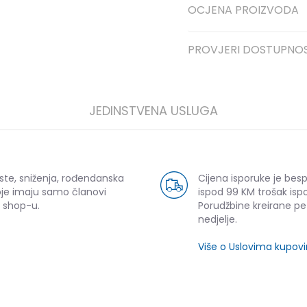
OCJENA PROIZVODA
PROVJERI DOSTUPNO
JEDINSTVENA USLUGA
ste, sniženja, rođendanska
Cijena isporuke je bes
oje imaju samo članovi
ispod 99 KM trošak ispo
 shop-u.
Porudžbine kreirane p
nedjelje.
Više o Uslovima kupov