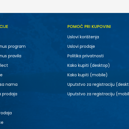
CIJE
POMOĆ PRI KUPOVINI
XS
S
Uslovi korištenja
XL
2XL
nus program
Uslovi prodaje
nus pravila
Politika privatnosti
lect
Kako kupiti (desktop)
je
Kako kupiti (mobile)
 sa nama
Uputstvo za registraciju (desk
a prodaja
Uputstvo za registraciju (mobi
rodaja
ce