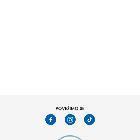
DODAJ U KORPU
L
XL
POVEŽIMO SE