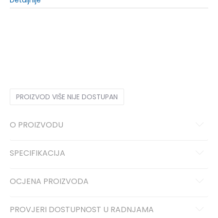
S
9-10g.
M
11-12g.
L
12-13g.
XL
14-15g.
PROIZVOD VIŠE NIJE DOSTUPAN
O PROIZVODU
SPECIFIKACIJA
OCJENA PROIZVODA
PROVJERI DOSTUPNOST U RADNJAMA