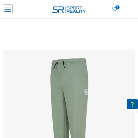
0
PORUČI ONLINE I UŠTEDI
PLAĆANJE NA RATE do 6 mjesečnih rata bez kamate
SAZNAJTE VIŠE
BESPLATNA ISPORUKA u BIH za sve kupovine u vrijednosti preko 99 KM
SAZNAJTE VIŠE
CLICK & COLLECT Platite karticom online i preuzmite u prodavnici po vašem
izboru
SAZNAJTE VIŠE