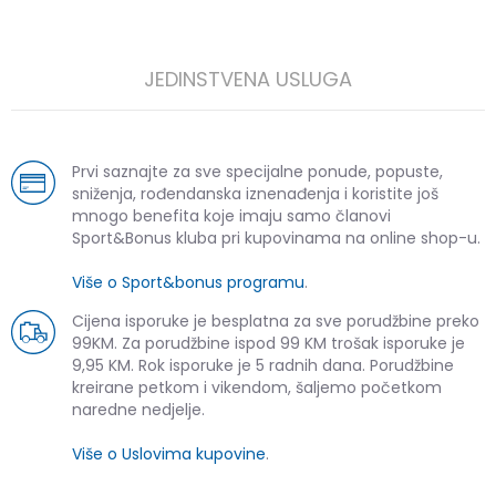
JEDINSTVENA USLUGA
Prvi saznajte za sve specijalne ponude, popuste,
sniženja, rođendanska iznenađenja i koristite još
mnogo benefita koje imaju samo članovi
Sport&Bonus kluba pri kupovinama na online shop-u.
Više o Sport&bonus programu
.
Cijena isporuke je besplatna za sve porudžbine preko
99KM. Za porudžbine ispod 99 KM trošak isporuke je
9,95 KM. Rok isporuke je 5 radnih dana. Porudžbine
kreirane petkom i vikendom, šaljemo početkom
naredne nedjelje.
Više o Uslovima kupovine
.