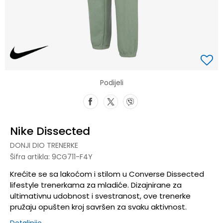
Podijeli
Nike Dissected
DONJI DIO TRENERKE
Šifra artikla:
9CG711-F4Y
Krećite se sa lakoćom i stilom u Converse Dissected
lifestyle trenerkama za mladiće. Dizajnirane za
ultimativnu udobnost i svestranost, ove trenerke
pružaju opušten kroj savršen za svaku aktivnost.
Detaljnije