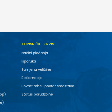
DODAJ U KORPU
KORISNIČKI SERVIS
XL
Načini plaćanja
Isporuka
Zamjena veličine
Reklamacije
Povrat robe i povrat sredstava
top)
Status porudžbine
le)