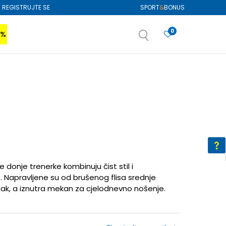
REGISTRUJTE SE
SPORT
&
BONUS
0
0%
VIŠE
SAZNAJTE VIŠE
izboru
SAZNAJTE VIŠE
e donje trenerke kombinuju čist stil i
Napravljene su od brušenog flisa srednje
ladak, a iznutra mekan za cjelodnevno nošenje.