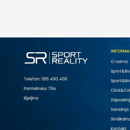
115,00
BAM
Veličina
INFORMA
S
O nama
2XL
NOVO
Sport&Bo
Telefon:
055 490 400
Sport&Bo
Pantelinska 79a
Click&Col
Bijeljina
Zaposlen
Saradnja
Sindikaln
Kontakt