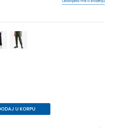
Obavijesti me o sniženju
XS
XS
S
S
M-T
M-T
M
M
L
L
L-T
L-T
2XL
DODAJ U KORPU