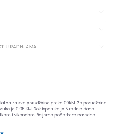
ST U RADNJAMA
platna za sve porudžbine preko 99KM. Za porudžbine
ruke je 9,95 KM. Rok isporuke je 5 radnih dana.
etkom i vikendom, šaljemo početkom naredne
ine
.