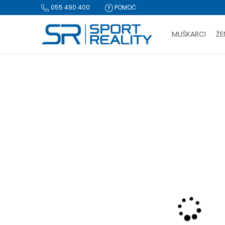
055 490 400
POMOĆ
MUŠKARCI
ŽE
PLA
Sport Reality
Proizvodi
Tekstil
Donji dijelovi trenerke
D
BESPLATNA I
CLICK & COLLECT Pl
NOVO