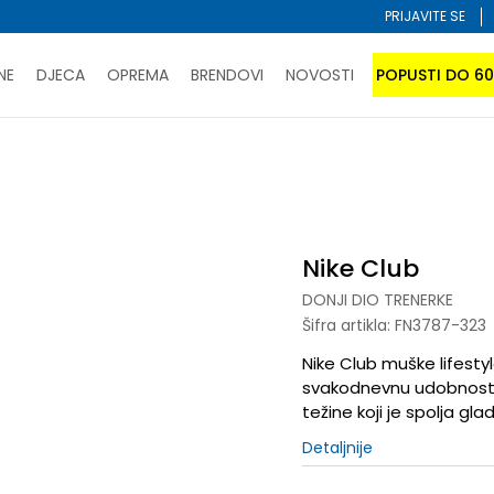
PRIJAVITE SE
NE
DJECA
OPREMA
BRENDOVI
NOVOSTI
POPUSTI DO 6
PORUČI ONLINE I UŠTEDI
ĆANJE NA RATE do 6 mjesečnih rata bez kamate
SAZNAJTE 
onji dio trenerke
Nike Club
SPORUKA u BIH za sve kupovine u vrijednosti preko 99 KM
atite karticom online i preuzmite u prodavnici po vašem 
Nike Club
DONJI DIO TRENERKE
Šifra artikla:
FN3787-323
Nike Club muške lifestyl
svakodnevnu udobnost. 
težine koji je spolja g
Detaljnije