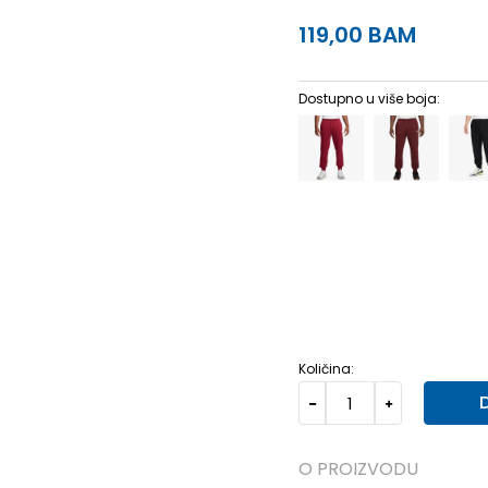
119,00
BAM
Dostupno u više boja:
2XL-T
2XL-T
3XL
3XL
XL
XL
XL-T
XL-T
2XL
Količina:
O PROIZVODU