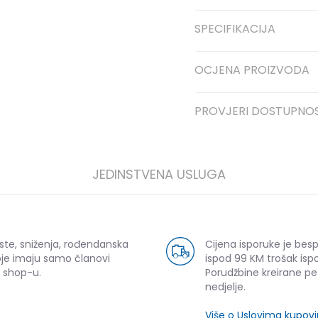
SPECIFIKACIJA
OCJENA PROIZVODA
PROVJERI DOSTUPNO
JEDINSTVENA USLUGA
ste, sniženja, rođendanska
Cijena isporuke je bes
oje imaju samo članovi
ispod 99 KM trošak ispo
 shop-u.
Porudžbine kreirane p
nedjelje.
Više o Uslovima kupov