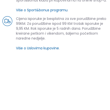
Sport&Bonus kluba pri kupovinama na online shop-u.
Više o Sport&bonus programu
.
Cijena isporuke je besplatna za sve porudžbine preko
99KM. Za porudžbine ispod 99 KM trošak isporuke je
9,95 KM. Rok isporuke je 5 radnih dana. Porudžbine
kreirane petkom i vikendom, šaljemo početkom
naredne nedjelje.
Više o Uslovima kupovine
.
SLIČNI PROIZVODI