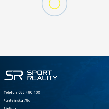
D CFF PNT
DODAJ U KORPU
M
L
Telefon:
055 490 400
Pantelinska 79a
Bijeljina