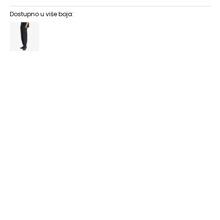
Dostupno u više boja:
MT2
MT2
XLT3
XLT3
XLT2
XLT2
LT3
LT3
5XLT
5XLT
LT2
LT2
2XT2
2XT2
2XT3
2XT3
3XT2
3XT2
3XT3
3XT3
4XT2
4XT2
4XT3
4XT3
3XL
3XL
2XS
2XS
XS
XS
S
S
ST
ST
MT
MT
M
M
L
L
LT
LT
XL
XL
XLT
XLT
2XLT
2XLT
2XL
2XL
3XLT
3XLT
4XL
4XL
4XLT
4XLT
6XL
6XL