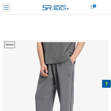
0
PORUČI ONLINE I UŠTEDI
PLAĆANJE NA RATE do 6 mjesečnih rata bez kamate
SAZNAJTE VIŠE
BESPLATNA ISPORUKA u BIH za sve kupovine u vrijednosti preko 99 KM
SAZNAJTE VIŠE
NOVO
CLICK & COLLECT Platite karticom online i preuzmite u prodavnici po vašem
izboru
SAZNAJTE VIŠE