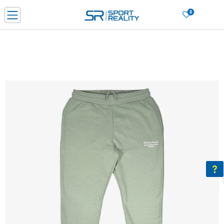
0
PORUČI ONLINE I UŠTEDI
PLAĆANJE NA RATE do 6 mjesečnih rata bez kamate
SAZNAJTE VIŠE
BESPLATNA ISPORUKA u BIH za sve kupovine u vrijednosti preko 99 KM
SAZNAJTE VIŠE
CLICK & COLLECT Platite karticom online i preuzmite u prodavnici po vašem
izboru
SAZNAJTE VIŠE