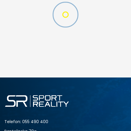
D CFF PNT
DODAJ U KORPU
M
L
Telefon:
055 490 400