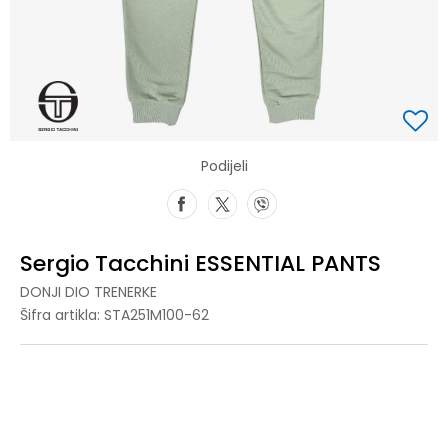
Podijeli
Sergio Tacchini ESSENTIAL PANTS
DONJI DIO TRENERKE
Šifra artikla:
STA251M100-62
3XL
3XL
M
M
L
L
XL
XL
2XL
2XL