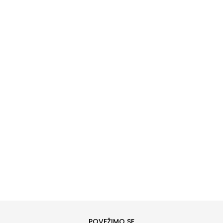
DODAJ U KORPU
L
XL
POVEŽIMO SE