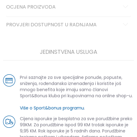
OCJENA PROIZVODA
PROVJERI DOSTUPNOST U RADNJAMA
JEDINSTVENA USLUGA
Prvi saznajte za sve specijalne ponude, popuste,
sniženja, rođendanska iznenađenja i koristite još
mnogo benefita koje imaju samo članovi
Sport&Bonus kluba pri kupovinama na online shop-u.
Više o Sport&bonus programu
.
Cijena isporuke je besplatna za sve porudžbine preko
99KM. Za porudžbine ispod 99 KM trošak isporuke je
9,95 KM. Rok isporuke je 5 radnih dana. Porudžbine
kreirane petkom i vikendom, šaljemo početkom