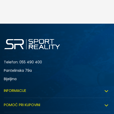
DODAJ U KORPU
M
L
Telefon:
055 490 400
Pantelinska 79a
Bijeljina
INFORMACIJE
O nama
POMOĆ PRI KUPOVINI
Sport&Bonus program