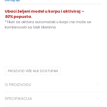
Ubaci željeni model u korpu i aktiviraj
–
50%
popusta.
*Tiket se aktivira automatski u korpi i ne može se
kombinovati sa S&B tiketima.
XS
XS
S
S
M
M
L
L
XL
XL
2XL
2XL
PROIZVOD VIŠE NIJE DOSTUPAN
O PROIZVODU
SPECIFIKACIJA