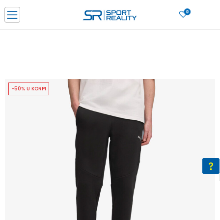
0
PORUČI ONLINE I UŠTEDI
PLAĆANJE NA RATE do 6 mjesečnih rata bez kamate
SAZNAJTE VIŠE
BESPLATNA ISPORUKA u BIH za sve kupovine u vrijednosti preko 99 KM
SAZNAJTE VIŠE
-50% U KORPI
CLICK & COLLECT Platite karticom online i preuzmite u prodavnici po vašem
izboru
SAZNAJTE VIŠE