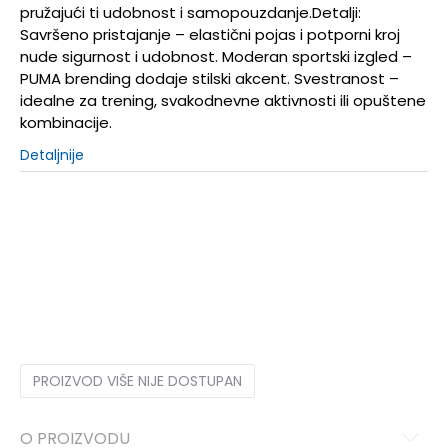
pružajući ti udobnost i samopouzdanje.Detalji:
Savršeno pristajanje – elastični pojas i potporni kroj
nude sigurnost i udobnost. Moderan sportski izgled –
PUMA brending dodaje stilski akcent. Svestranost –
idealne za trening, svakodnevne aktivnosti ili opuštene
kombinacije.
Detaljnije
3XL
3XL
2XS
2XS
XS
XS
S
S
M
M
L
L
XL
XL
2XL
2XL
PROIZVOD VIŠE NIJE DOSTUPAN
O PROIZVODU