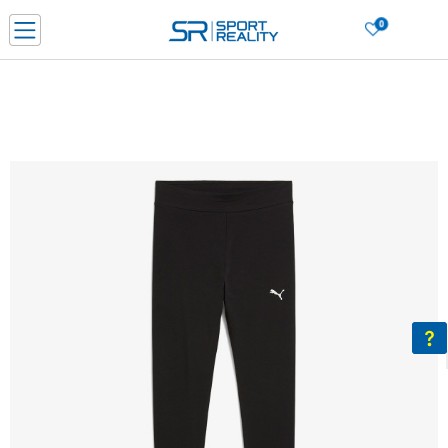
0
PORUČI ONLINE I UŠTEDI
PLAĆANJE NA RATE do 6 mjesečnih rata bez kamate
SAZNAJTE VIŠE
BESPLATNA ISPORUKA u BIH za sve kupovine u vrijednosti preko 99 KM
SAZNAJTE VIŠE
CLICK & COLLECT Platite karticom online i preuzmite u prodavnici po vašem
izboru
SAZNAJTE VIŠE