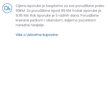
Cijena isporuke je besplatna za sve porudžbine preko
99KM. Za porudžbine ispod 99 KM trošak isporuke je
9,95 KM. Rok isporuke je 5 radnih dana. Porudžbine
kreirane petkom i vikendom, šaljemo početkom
naredne nedjelje.
Više o Uslovima kupovine
.
SLIČNI PROIZVODI