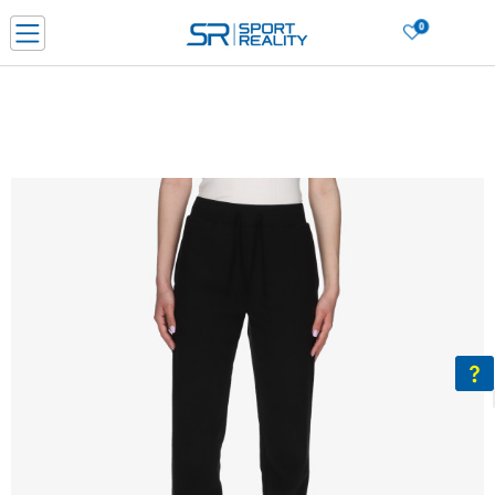
0
PORUČI ONLINE I UŠTEDI
PLAĆANJE NA RATE do 6 mjesečnih rata bez kamate
SAZNAJTE VIŠE
BESPLATNA ISPORUKA u BIH za sve kupovine u vrijednosti preko 99 KM
SAZNAJTE VIŠE
CLICK & COLLECT Platite karticom online i preuzmite u prodavnici po vašem
izboru
SAZNAJTE VIŠE