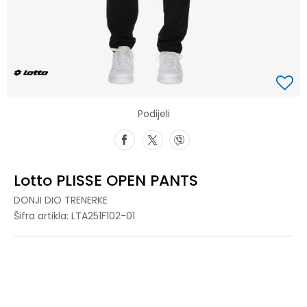
Podijeli
Lotto PLISSE OPEN PANTS
DONJI DIO TRENERKE
Šifra artikla:
LTA251F102-01
XS
XS
S
S
M
M
L
L
XL
XL
2XL
2XL