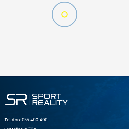
D CFF PNT
DODAJ U KORPU
M
L
Telefon:
055 490 400