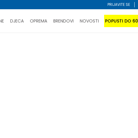
PRIJAVITE SE
NE
DJECA
OPREMA
BRENDOVI
NOVOSTI
POPUSTI DO 6
PORUČI ONLINE I UŠTEDI
ĆANJE NA RATE do 6 mjesečnih rata bez kamate
SAZNAJTE 
SPORUKA u BIH za sve kupovine u vrijednosti preko 99 KM
atite karticom online i preuzmite u prodavnici po vašem 