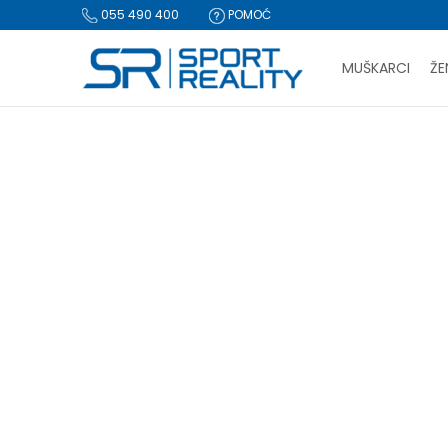
055 490 400
POMOĆ
MUŠKARCI
ŽE
PLA
BESPLATNA I
CLICK & COLLECT Pl