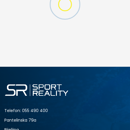
DODAJ U KORPU
4XL-T
3XL
S-T
M-T
L-T
XL
4XL
Telefon:
055 490 400
Pantelinska 79a
Bijeljina