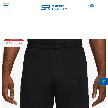
0
PORUČI ONLINE I UŠTEDI
PLAĆANJE NA RATE do 6 mjesečnih rata bez kamate
SAZNAJTE VIŠE
BESPLATNA ISPORUKA u BIH za sve kupovine u vrijednosti preko 99 KM
SAZNAJTE VIŠE
-20% U KORPI
CLICK & COLLECT Platite karticom online i preuzmite u prodavnici po vašem
izboru
SAZNAJTE VIŠE