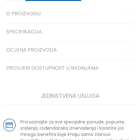
O PROIZVODU
SPECIFIKACIJA
OCJENA PROIZVODA
PROVJERI DOSTUPNOST U RADNJAMA
JEDINSTVENA USLUGA
Prvi saznajte za sve specijalne ponude, popuste,
sniženja, rođendanska iznenađenja i koristite još
mnogo benefita koje imaju samo članovi