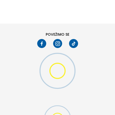
DODAJ U KORPU
L
XL
POVEŽIMO SE