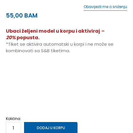
Obavijesti me o sniženju
55,00
BAM
Ubaci željeni model u korpu i aktiviraj
–
20%
popusta.
*Tiket se aktivira automatski u korpi i ne može se
kombinovati sa S&B tiketima.
2XL-T
2XL-T
3XL-T
3XL-T
3XL
3XL
XS
XS
S
S
S-T
S-T
M-T
M-T
M
M
L
L
L-T
L-T
XL
XL
XL-T
XL-T
2XL
2XL
Količina:
DODAJ U KORPU