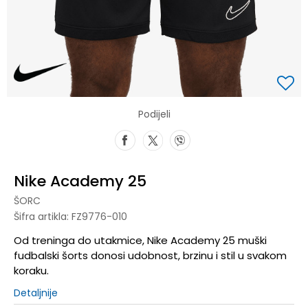
Podijeli
Nike Academy 25
ŠORC
Šifra artikla:
FZ9776-010
Od treninga do utakmice, Nike Academy 25 muški
fudbalski šorts donosi udobnost, brzinu i stil u svakom
koraku.
Detaljnije