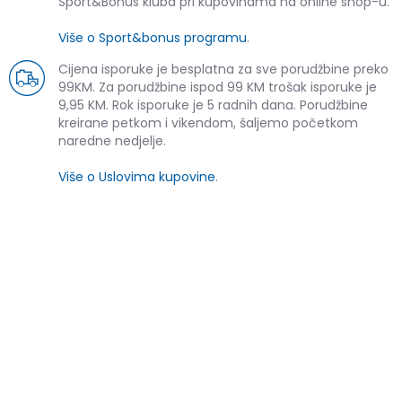
Sport&Bonus kluba pri kupovinama na online shop-u.
Više o Sport&bonus programu
.
Cijena isporuke je besplatna za sve porudžbine preko
99KM. Za porudžbine ispod 99 KM trošak isporuke je
9,95 KM. Rok isporuke je 5 radnih dana. Porudžbine
kreirane petkom i vikendom, šaljemo početkom
naredne nedjelje.
Više o Uslovima kupovine
.
SLIČNI PROIZVODI