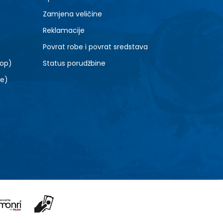
10.5
Zamjena veličine
Reklamacije
Povrat robe i povrat sredstava
top)
Status porudžbine
le)