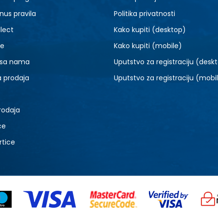
9.5
10
nus pravila
Politika privatnosti
lect
Kako kupiti (desktop)
je
Kako kupiti (mobile)
 sa nama
Uputstvo za registraciju (desk
a prodaja
Uputstvo za registraciju (mobi
rodaja
ce
rtice