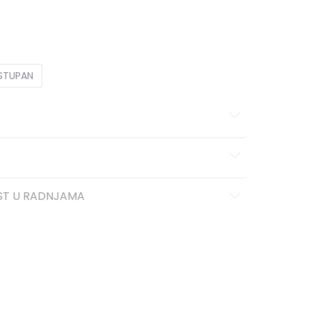
11K
29
17.5
11-K
30
18
12K
30.5
18.5
12-K
31
19
5
1
33
20
1-
33.5
20.5
2
34
21
2-
35
21.5
OSTUPAN
ST U RADNJAMA