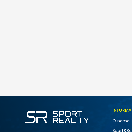
Pod
Nike W AIR MAX FIRE
259,00
BAM
Veličina
INFORMA
5
O nama
7
NOVO
Sport&Bo