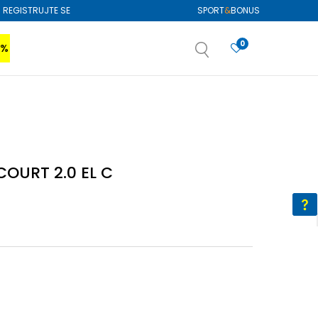
REGISTRUJTE SE
SPORT
&
BONUS
0
0%
VIŠE
SAZNAJTE VIŠE
izboru
SAZNAJTE VIŠE
OURT 2.0 EL C