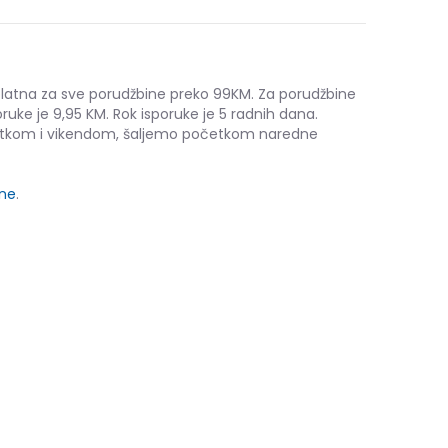
platna za sve porudžbine preko 99KM. Za porudžbine
ruke je 9,95 KM. Rok isporuke je 5 radnih dana.
etkom i vikendom, šaljemo početkom naredne
ine
.