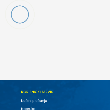
DODAJ U KORPU
KORISNIČKI SERVIS
6.5
Načini plaćanja
8.5
Isporuka