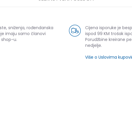
ste, sniženja, rođendanska
Cijena isporuke je bes
oje imaju samo članovi
ispod 99 KM trošak ispo
 shop-u.
Porudžbine kreirane p
nedjelje.
Više o Uslovima kupov
SLIČNI PROIZVODI