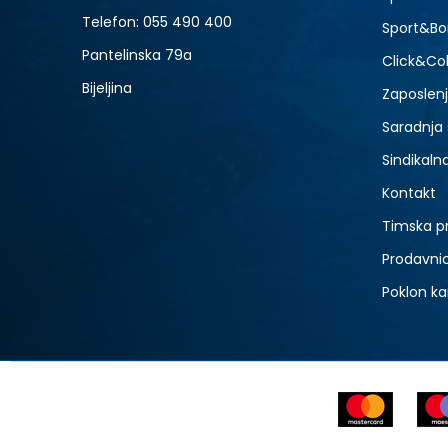
9
Telefon:
055 490 400
Sport&Bo
Pantelinska 79a
Click&Col
Bijeljina
Zaposlen
Saradnja
Sindikaln
Kontakt
Timska p
Prodavni
Poklon ka