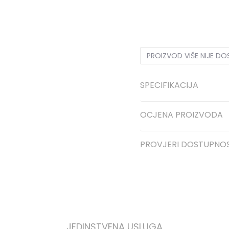
10K
28
16.5
10-K
28.5
17
13K
31.5
19.5
13-K
32
19.
PROIZVOD VIŠE NIJE D
SPECIFIKACIJA
OCJENA PROIZVODA
PROVJERI DOSTUPNO
JEDINSTVENA USLUGA