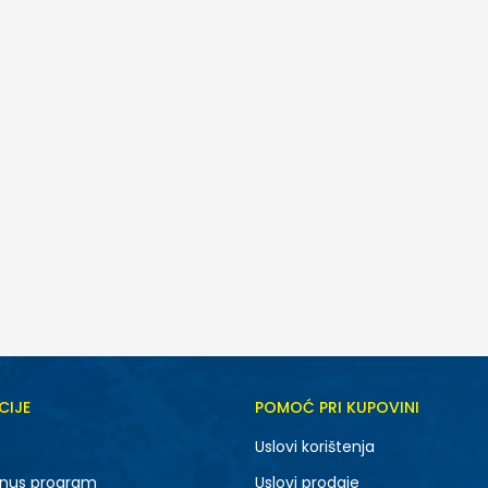
ijeli
CIJE
POMOĆ PRI KUPOVINI
5.5
6
Uslovi korištenja
7.5
8
nus program
Uslovi prodaje