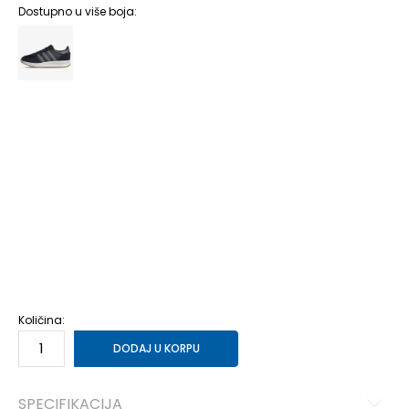
Dostupno u više boja:
6
39 1/3
24.5
6-
40
25
7
40 2/3
25.5
7-
41 1/3
26
8
42
26.5
8-
42 2/3
27
9
43 1/3
27.5
9-
44
28
10
44 2/3
28.5
10-
45 1/3
29
11
46
29.5
11-
46 2/3
30
12
47 1/3
30.5
12-
48
31
13-
49 1/3
32
Količina:
DODAJ U KORPU
SPECIFIKACIJA