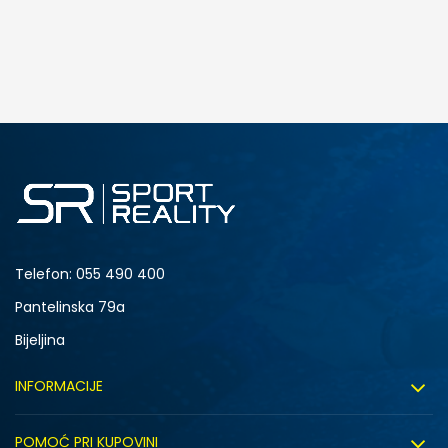
DODAJ U KORPU
2Y
2.5Y
4Y
4.5Y
6Y
Telefon:
055 490 400
Pantelinska 79a
Bijeljina
INFORMACIJE
O nama
POMOĆ PRI KUPOVINI