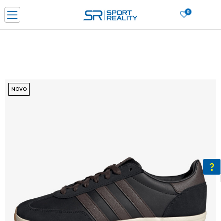
0
PORUČI ONLINE I UŠTEDI
PLAĆANJE NA RATE do 6 mjesečnih rata bez kamate
SAZNAJTE VIŠE
BESPLATNA ISPORUKA u BIH za sve kupovine u vrijednosti preko 99 KM
SAZNAJTE VIŠE
NOVO
CLICK & COLLECT Platite karticom online i preuzmite u prodavnici po vašem
izboru
SAZNAJTE VIŠE