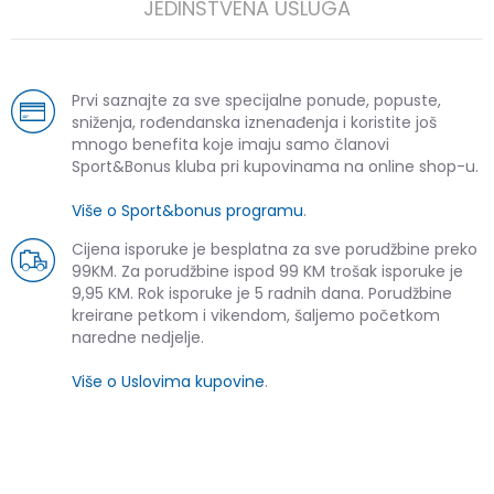
JEDINSTVENA USLUGA
Prvi saznajte za sve specijalne ponude, popuste,
sniženja, rođendanska iznenađenja i koristite još
mnogo benefita koje imaju samo članovi
Sport&Bonus kluba pri kupovinama na online shop-u.
Više o Sport&bonus programu
.
Cijena isporuke je besplatna za sve porudžbine preko
99KM. Za porudžbine ispod 99 KM trošak isporuke je
9,95 KM. Rok isporuke je 5 radnih dana. Porudžbine
kreirane petkom i vikendom, šaljemo početkom
naredne nedjelje.
Više o Uslovima kupovine
.
SLIČNI PROIZVODI