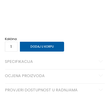
2C
17
8
3C
18.5
9
4C
19.5
10
5C
21
11
6C
22
12
7C
23.5
13
8C
25
14
9C
26
15
10C
27
16
Količina:
DODAJ U KORPU
SPECIFIKACIJA
OCJENA PROIZVODA
PROVJERI DOSTUPNOST U RADNJAMA