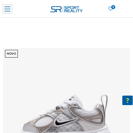
0
PORUČI ONLINE I UŠTEDI
PLAĆANJE NA RATE do 6 mjesečnih rata bez kamate
SAZNAJTE VIŠE
BESPLATNA ISPORUKA u BIH za sve kupovine u vrijednosti preko 99 KM
SAZNAJTE VIŠE
NOVO
CLICK & COLLECT Platite karticom online i preuzmite u prodavnici po vašem
izboru
SAZNAJTE VIŠE