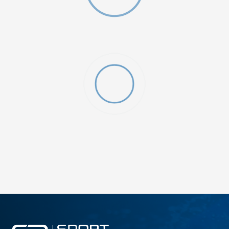
W 2 (GS)
DODAJ U KORPU
4.5Y
5Y
6.5Y
7Y