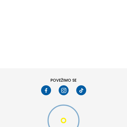
DODAJ U KORPU
6
6.5
8
8.5
10
10.5
POVEŽIMO SE