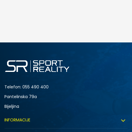
DODAJ U KORPU
4.5Y
5Y
6.5Y
7Y
Telefon:
055 490 400
Pantelinska 79a
Bijeljina
INFORMACIJE