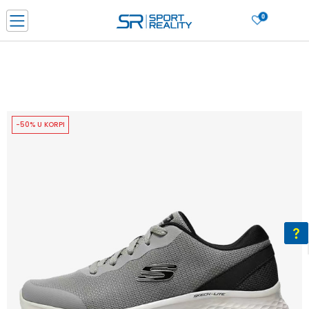
0
PORUČI ONLINE I UŠTEDI
PLAĆANJE NA RATE do 6 mjesečnih rata bez kamate
SAZNAJTE VIŠE
BESPLATNA ISPORUKA u BIH za sve kupovine u vrijednosti preko 99 KM
SAZNAJTE VIŠE
-50% U KORPI
CLICK & COLLECT Platite karticom online i preuzmite u prodavnici po vašem
izboru
SAZNAJTE VIŠE