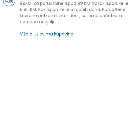
99KM. Za porudžbine ispod 99 KM trošak isporuke je
9,95 KM. Rok isporuke je 5 radnih dana. Porudžbine
kreirane petkom i vikendom, šaljemo početkom
naredne nedjelje.
Više o Uslovima kupovine
.
SLIČNI PROIZVODI