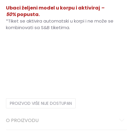
Ubaci željeni model u korpu i aktiviraj
–
50%
popusta.
*Tiket se aktivira automatski u korpi i ne može se
kombinovati sa S&B tiketima.
40
40
25.5
41
41
26
41.5
41.5
26.5
42
42
27
42.5
42.5
27.5
43
43
28
44
44
28.5
45
45
29
45.5
45.5
29.5
46
46
30
47.5
47.5
31
48.5
48.5
31.5
PROIZVOD VIŠE NIJE DOSTUPAN
O PROIZVODU