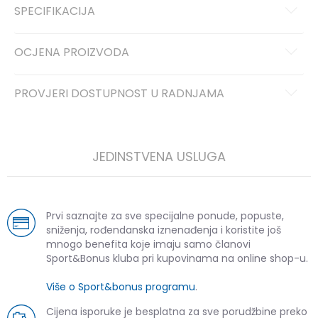
SPECIFIKACIJA
OCJENA PROIZVODA
PROVJERI DOSTUPNOST U RADNJAMA
JEDINSTVENA USLUGA
Prvi saznajte za sve specijalne ponude, popuste,
sniženja, rođendanska iznenađenja i koristite još
mnogo benefita koje imaju samo članovi
Sport&Bonus kluba pri kupovinama na online shop-u.
Više o Sport&bonus programu
.
Cijena isporuke je besplatna za sve porudžbine preko