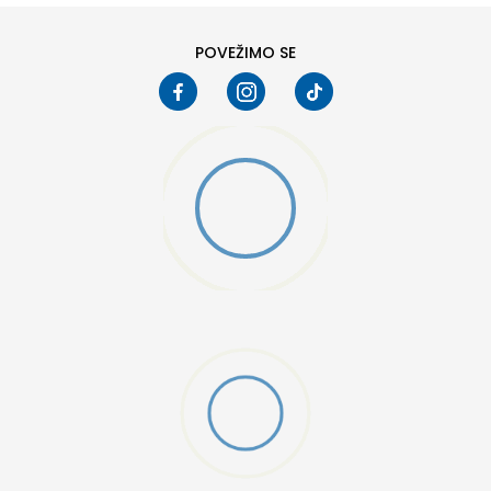
10
10.5
POVEŽIMO SE
W 2 (GS)