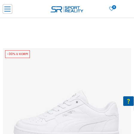
0
PORUČI ONLINE I UŠTEDI
PLAĆANJE NA RATE do 6 mjesečnih rata bez kamate
SAZNAJTE VIŠE
BESPLATNA ISPORUKA u BIH za sve kupovine u vrijednosti preko 99 KM
SAZNAJTE VIŠE
-30% U KORPI
CLICK & COLLECT Platite karticom online i preuzmite u prodavnici po vašem
izboru
SAZNAJTE VIŠE