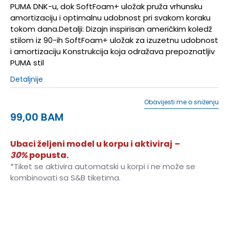
PUMA DNK-u, dok SoftFoam+ uložak pruža vrhunsku
amortizaciju i optimalnu udobnost pri svakom koraku
tokom dana.Detalji: Dizajn inspirisan američkim koledž
stilom iz 90-ih SoftFoam+ uložak za izuzetnu udobnost
i amortizaciju Konstrukcija koja odražava prepoznatljiv
PUMA stil
Detaljnije
Obavijesti me o sniženju
99,00
BAM
Ubaci željeni model u korpu i aktiviraj
–
30%
popusta.
*Tiket se aktivira automatski u korpi i ne može se
kombinovati sa S&B tiketima.