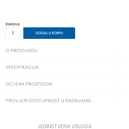
35.5
35.5
22
36
36
22.5
37
37
23
37.5
37.5
23.5
38
38
24
38.5
38.5
24.5
39
39
25
Količina:
DODAJ U KORPU
O PROIZVODU
SPECIFIKACIJA
OCJENA PROIZVODA
PROVJERI DOSTUPNOST U RADNJAMA
JEDINSTVENA USLUGA