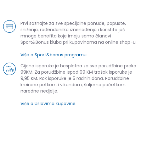
Prvi saznajte za sve specijalne ponude, popuste,
sniženja, rođendanska iznenađenja i koristite još
mnogo benefita koje imaju samo članovi
Sport&Bonus kluba pri kupovinama na online shop-u.
Više o Sport&bonus programu
.
Cijena isporuke je besplatna za sve porudžbine preko
99KM. Za porudžbine ispod 99 KM trošak isporuke je
9,95 KM. Rok isporuke je 5 radnih dana. Porudžbine
kreirane petkom i vikendom, šaljemo početkom
naredne nedjelje.
Više o Uslovima kupovine
.
SLIČNI PROIZVODI