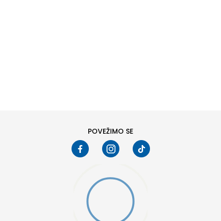
DODAJ U KORPU
6
6.5
8
8.5
10
10.5
POVEŽIMO SE