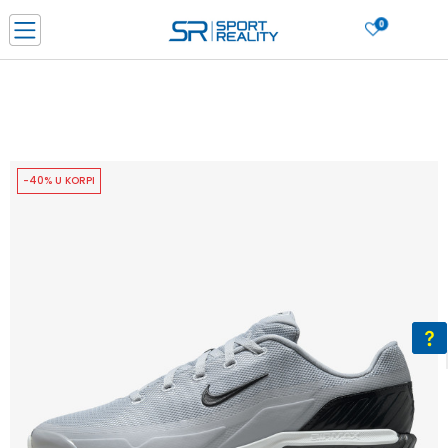
0
PORUČI ONLINE I UŠTEDI
PLAĆANJE NA RATE do 6 mjesečnih rata bez kamate
SAZNAJTE VIŠE
BESPLATNA ISPORUKA u BIH za sve kupovine u vrijednosti preko 99 KM
SAZNAJTE VIŠE
-40% U KORPI
CLICK & COLLECT Platite karticom online i preuzmite u prodavnici po vašem
izboru
SAZNAJTE VIŠE