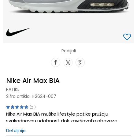
Podijeli
Nike Air Max BIA
PATIKE
Šifra artikla:
IF2624-007
2
Nike Air Max BIA muške lifestyle patike pružaju
svakodnevnu udobnost dok završavate obaveze.
Detaljnije