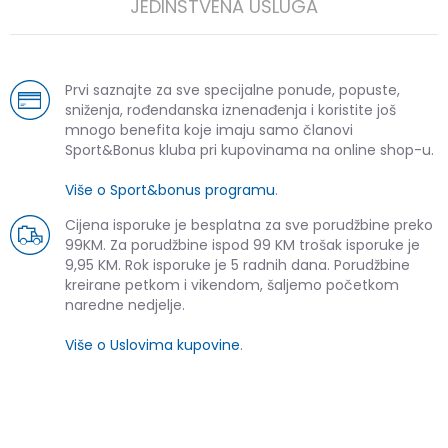
JEDINSTVENA USLUGA
Prvi saznajte za sve specijalne ponude, popuste,
sniženja, rođendanska iznenađenja i koristite još
mnogo benefita koje imaju samo članovi
Sport&Bonus kluba pri kupovinama na online shop-u.
Više o Sport&bonus programu
.
Cijena isporuke je besplatna za sve porudžbine preko
99KM. Za porudžbine ispod 99 KM trošak isporuke je
9,95 KM. Rok isporuke je 5 radnih dana. Porudžbine
kreirane petkom i vikendom, šaljemo početkom
naredne nedjelje.
Više o Uslovima kupovine
.
SLIČNI PROIZVODI