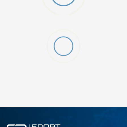
W 2 (GS)
DODAJ U KORPU
4.5Y
5Y
6.5Y
7Y