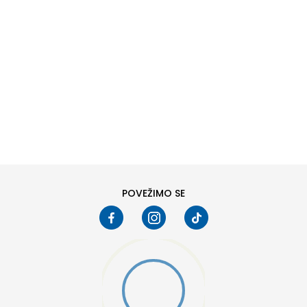
DODAJ U KORPU
6
6.5
8
8.5
10
10.5
POVEŽIMO SE