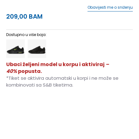
Obavijesti me o sniženju
209,00
BAM
Dostupno u više boja:
Ubaci željeni model u korpu i aktiviraj
–
40%
popusta.
*Tiket se aktivira automatski u korpi i ne može se
kombinovati sa S&B tiketima.
7
40
25
7.5
40.5
25.5
8
41
26
8.5
42
26.5
9
42.5
27
9.5
43
27.5
10
44
28
10.5
44.5
28.5