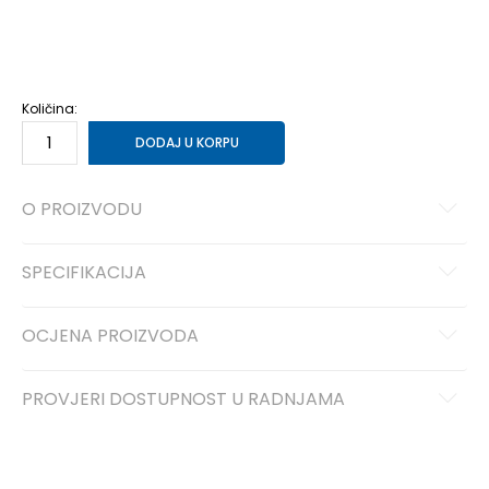
11
45
29
11.5
45.5
29.5
12
46
30
12.5
47
30.5
13
47.5
31
14
48.5
32
15
49.5
33
Količina:
DODAJ U KORPU
O PROIZVODU
SPECIFIKACIJA
OCJENA PROIZVODA
PROVJERI DOSTUPNOST U RADNJAMA