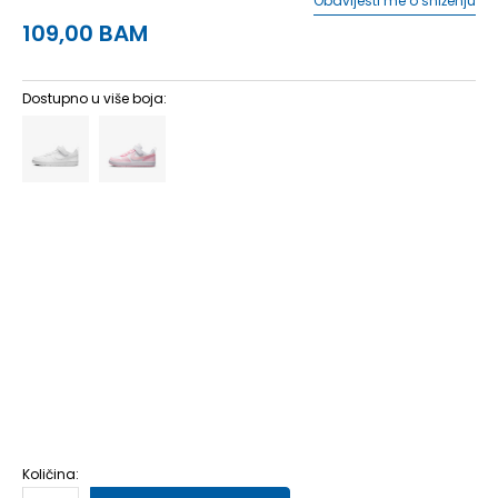
Obavijesti me o sniženju
109,00
BAM
Dostupno u više boja:
10.5C
27.5
16.5
11.5C
28.5
17.5
12.5C
30
18.5
13.5C
31.5
19.5
11C
28
17
12C
29.5
18
13C
31
19
1Y
32
20
1.5Y
33
20.5
2Y
33.5
21
2.5Y
34
21.5
3Y
35
22
Količina: