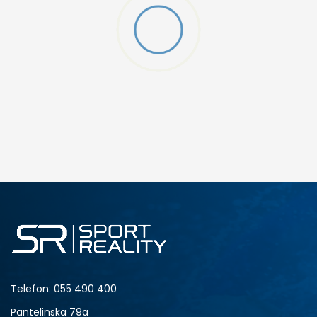
W 2 (GS)
DODAJ U KORPU
4.5Y
5Y
6.5Y
7Y
Telefon:
055 490 400
Pantelinska 79a