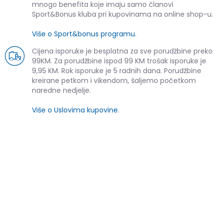
mnogo benefita koje imaju samo članovi
Sport&Bonus kluba pri kupovinama na online shop-u.
Više o Sport&bonus programu
.
Cijena isporuke je besplatna za sve porudžbine preko
99KM. Za porudžbine ispod 99 KM trošak isporuke je
9,95 KM. Rok isporuke je 5 radnih dana. Porudžbine
kreirane petkom i vikendom, šaljemo početkom
naredne nedjelje.
Više o Uslovima kupovine
.
SLIČNI PROIZVODI