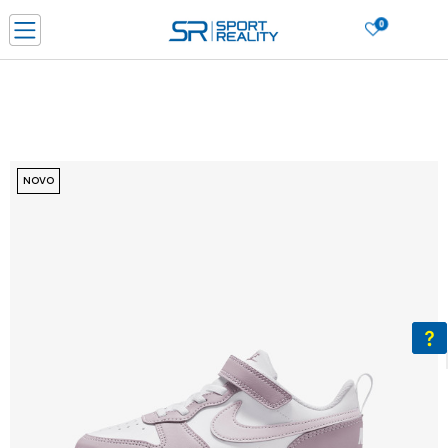
0
PORUČI ONLINE I UŠTEDI
PLAĆANJE NA RATE do 6 mjesečnih rata bez kamate
SAZNAJTE VIŠE
BESPLATNA ISPORUKA u BIH za sve kupovine u vrijednosti preko 99 KM
SAZNAJTE VIŠE
NOVO
CLICK & COLLECT Platite karticom online i preuzmite u prodavnici po vašem
izboru
SAZNAJTE VIŠE