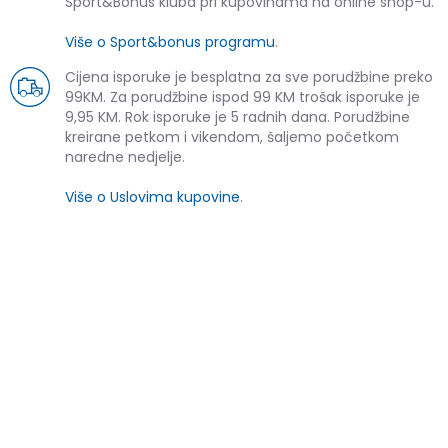
Sport&Bonus kluba pri kupovinama na online shop-u.
Više o Sport&bonus programu
.
Cijena isporuke je besplatna za sve porudžbine preko
99KM. Za porudžbine ispod 99 KM trošak isporuke je
9,95 KM. Rok isporuke je 5 radnih dana. Porudžbine
kreirane petkom i vikendom, šaljemo početkom
naredne nedjelje.
Više o Uslovima kupovine
.
SLIČNI PROIZVODI