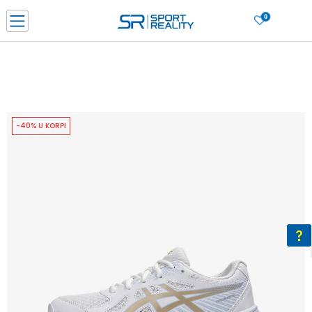
0
PORUČI ONLINE I UŠTEDI
PLAĆANJE NA RATE do 6 mjesečnih rata bez kamate
SAZNAJTE VIŠE
BESPLATNA ISPORUKA u BIH za sve kupovine u vrijednosti preko 99 KM
SAZNAJTE VIŠE
-40% U KORPI
CLICK & COLLECT Platite karticom online i preuzmite u prodavnici po vašem
izboru
SAZNAJTE VIŠE