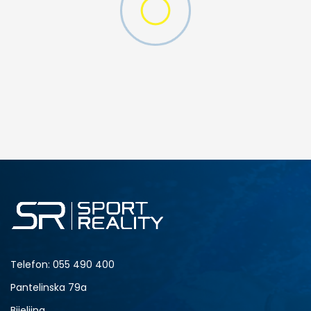
W 2 (GS)
DODAJ U KORPU
4.5Y
5Y
6.5Y
7Y
Telefon:
055 490 400
Pantelinska 79a
Bijeljina