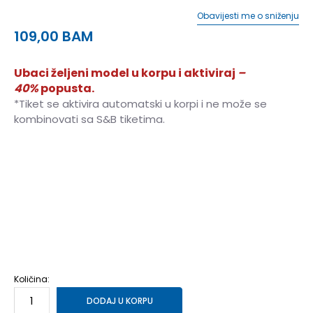
Obavijesti me o sniženju
109,00
BAM
Ubaci željeni model u korpu i aktiviraj
–
40%
popusta.
*Tiket se aktivira automatski u korpi i ne može se
kombinovati sa S&B tiketima.
1.5
33
20.5
2
33.5
21
2.5
34.5
21.5
3
35
22
3.5
35.5
22.25
4
36
22.5
4.5
37
23
5
37.5
23.5
5.5
38
24
6
39
24.5
6.5
39.5
25
7
40
25.25
Količina:
DODAJ U KORPU