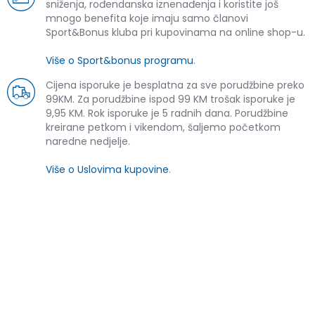
sniženja, rođendanska iznenađenja i koristite još
mnogo benefita koje imaju samo članovi
Sport&Bonus kluba pri kupovinama na online shop-u.
Više o Sport&bonus programu
.
Cijena isporuke je besplatna za sve porudžbine preko
99KM. Za porudžbine ispod 99 KM trošak isporuke je
9,95 KM. Rok isporuke je 5 radnih dana. Porudžbine
kreirane petkom i vikendom, šaljemo početkom
naredne nedjelje.
Više o Uslovima kupovine
.
SLIČNI PROIZVODI