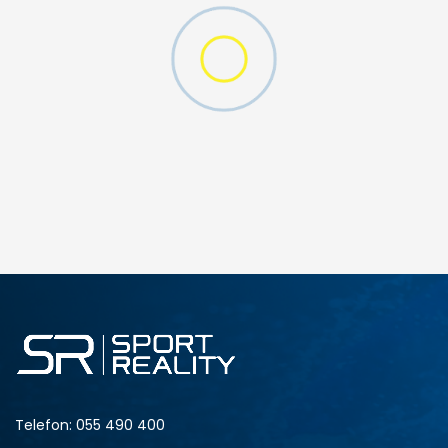
DODAJ U KORPU
9
10
13
14
Telefon:
055 490 400