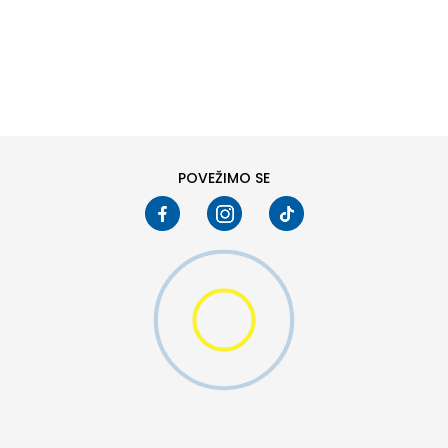
DODAJ U KORPU
6Y
7Y
POVEŽIMO SE