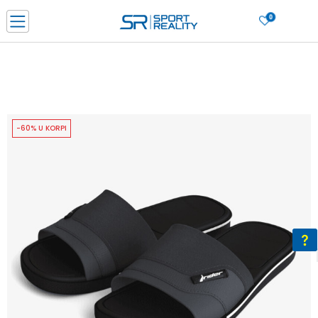
0
PORUČI ONLINE I UŠTEDI
PLAĆANJE NA RATE do 6 mjesečnih rata bez kamate
SAZNAJTE VIŠE
BESPLATNA ISPORUKA u BIH za sve kupovine u vrijednosti preko 99 KM
SAZNAJTE VIŠE
-60% U KORPI
CLICK & COLLECT Platite karticom online i preuzmite u prodavnici po vašem
izboru
SAZNAJTE VIŠE