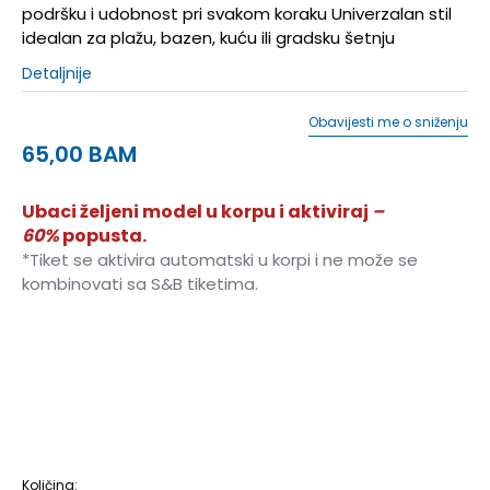
podršku i udobnost pri svakom koraku Univerzalan stil
idealan za plažu, bazen, kuću ili gradsku šetnju
Detaljnije
Obavijesti me o sniženju
65,00
BAM
Ubaci željeni model u korpu i aktiviraj
–
60%
popusta.
*Tiket se aktivira automatski u korpi i ne može se
kombinovati sa S&B tiketima.
39-40
39-40
45-46
45-46
41
41
42
42
43
43
44
44
Količina: