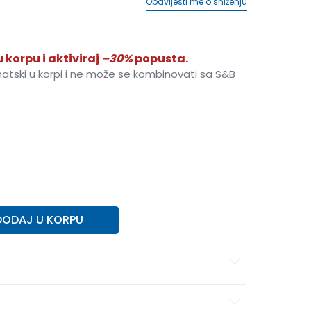
Obavijesti me o sniženju
 korpu i aktiviraj
–30%
popusta.
matski u korpi i ne može se kombinovati sa S&B
6Y
38.5
24
7Y
40
25
DODAJ U KORPU