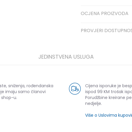
OCJENA PROIZVODA
PROVJERI DOSTUPNO
JEDINSTVENA USLUGA
ste, sniženja, rođendanska
Cijena isporuke je bes
oje imaju samo članovi
ispod 99 KM trošak ispo
 shop-u.
Porudžbine kreirane p
nedjelje.
Više o Uslovima kupov