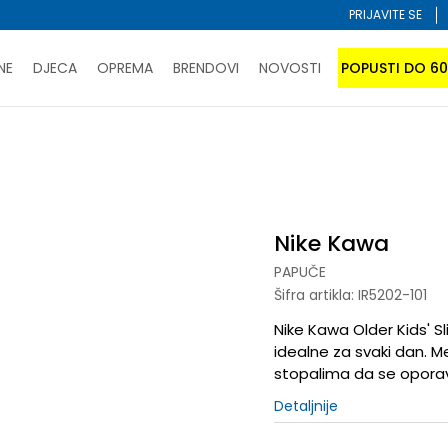
PRIJAVITE SE
NE
DJECA
OPREMA
BRENDOVI
NOVOSTI
POPUSTI DO 6
PORUČI ONLINE I UŠTEDI
ĆANJE NA RATE do 6 mjesečnih rata bez kamate
SAZNAJTE 
uče
Nike Kawa
SPORUKA u BIH za sve kupovine u vrijednosti preko 99 KM
atite karticom online i preuzmite u prodavnici po vašem 
Nike Kawa
PAPUČE
Šifra artikla:
IR5202-101
Nike Kawa Older Kids' S
idealne za svaki dan. 
stopalima da se oporave
Detaljnije