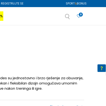
REGISTRUJTE SE
SPORT
&
BONUS
0
0%
VIŠE
SAZNAJTE VIŠE
izboru
SAZNAJTE VIŠE
lides su jednostavno i brzo rješenje za obuvanje,
Mekan i fleksibilan dizajn omogućava umornim
 nakon treninga ili igre.