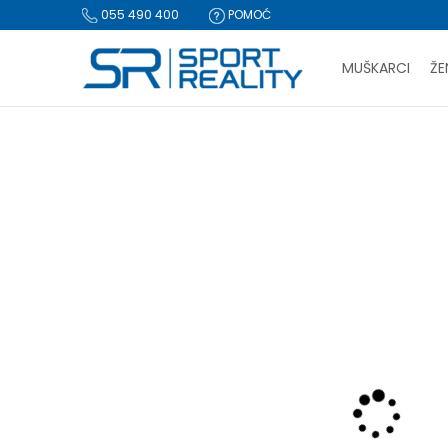
055 490 400
POMOĆ
MUŠKARCI
ŽE
PLA
Sport Reality
Proizvodi
Obuća
Papuče i sandale
Pap
BESPLATNA I
CLICK & COLLECT Pl
-30% U KORPI