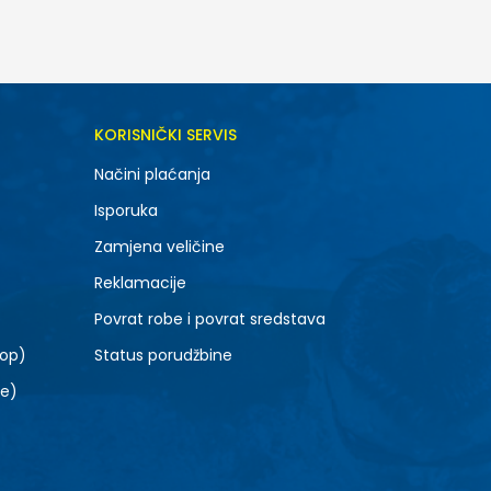
DODAJ U KORPU
KORISNIČKI SERVIS
10
Načini plaćanja
14
Isporuka
Zamjena veličine
Reklamacije
Povrat robe i povrat sredstava
top)
Status porudžbine
le)