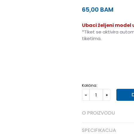
65,00
BAM
Ubaci željeni model u
*Tiket se aktivira auto
tiketima.
4Y
36
23
5Y
37.5
23.5
Količina:
O PROIZVODU
SPECIFIKACIJA