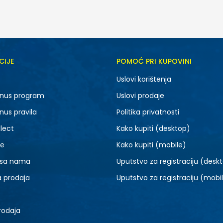
CIJE
POMOĆ PRI KUPOVINI
8
9
Uslovi korištenja
12
13
nus program
Uslovi prodaje
nus pravila
Politika privatnosti
lect
Kako kupiti (desktop)
je
Kako kupiti (mobile)
 sa nama
Uputstvo za registraciju (desk
a prodaja
Uputstvo za registraciju (mobi
rodaja