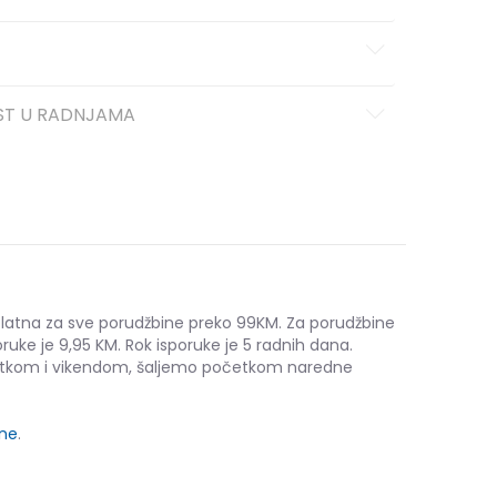
ST U RADNJAMA
platna za sve porudžbine preko 99KM. Za porudžbine
ruke je 9,95 KM. Rok isporuke je 5 radnih dana.
etkom i vikendom, šaljemo početkom naredne
ine
.