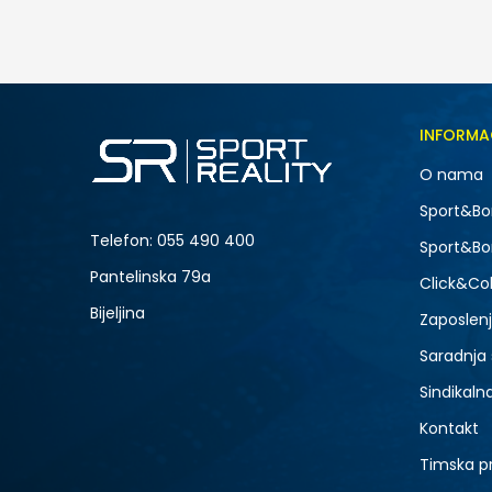
99,00
BAM
Veličina
INFORMA
7
O nama
11
-50% U KORPI
Sport&Bo
15
Telefon:
055 490 400
Sport&Bo
Pantelinska 79a
Click&Col
Bijeljina
Zaposlen
Saradnja
Sindikaln
Kontakt
Timska p