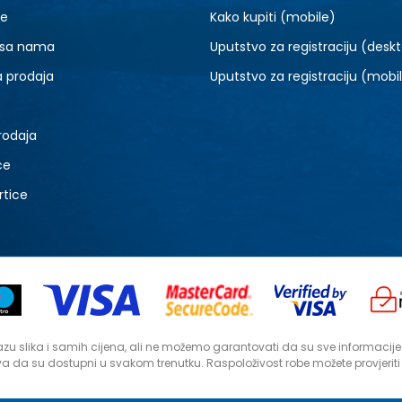
je
Kako kupiti (mobile)
 sa nama
Uputstvo za registraciju (desk
a prodaja
Uputstvo za registraciju (mobi
rodaja
ce
rtice
zu slika i samih cijena, ali ne možemo garantovati da su sve informacije ko
a da su dostupni u svakom trenutku. Raspoloživost robe možete provjerit