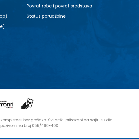
Povrat robe i povrat sredstava
top)
Status porudžbine
le)
mpletne i bez grešaka. Svi artikli prikazani na sajtu su dio
i pozivom na broj 055/490-400.