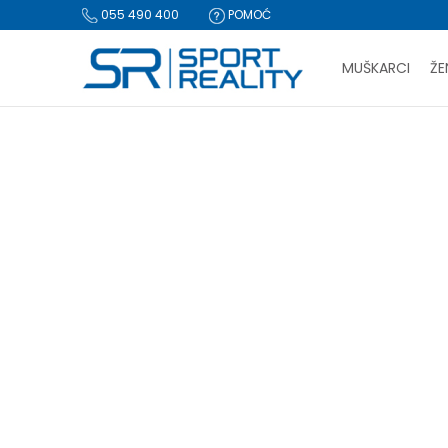
055 490 400
POMOĆ
MUŠKARCI
ŽE
PLA
Sport Reality
Proizvodi
BESPLATNA I
CLICK & COLLECT Pl
-15% TIKET
Lista: -15
Resetujte filtere
Naziv ili šifra proizvoda
Ubaci
*Tiket
Za iz
PRETRAŽI