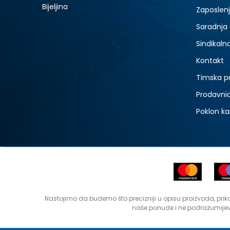
Bijeljina
Zaposlen
Saradnja
Sindikaln
Kontakt
Timska p
Prodavni
Poklon ka
Nastojimo da budemo što precizniji u opisu proizvoda, prika
naše ponude i ne podrazumijev