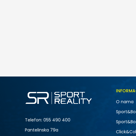
INFORMA
O nama
Sport&Bo
Telefon:
055 490 400
Sport&Bo
Pantelinska 79a
Click&Col