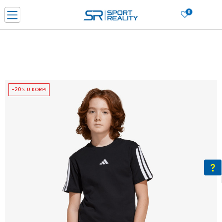
0
PORUČI ONLINE I UŠTEDI
PLAĆANJE NA RATE do 6 mjesečnih rata bez kamate
SAZNAJTE VIŠE
BESPLATNA ISPORUKA u BIH za sve kupovine u vrijednosti preko 99 KM
SAZNAJTE VIŠE
-20% U KORPI
CLICK & COLLECT Platite karticom online i preuzmite u prodavnici po vašem
izboru
SAZNAJTE VIŠE