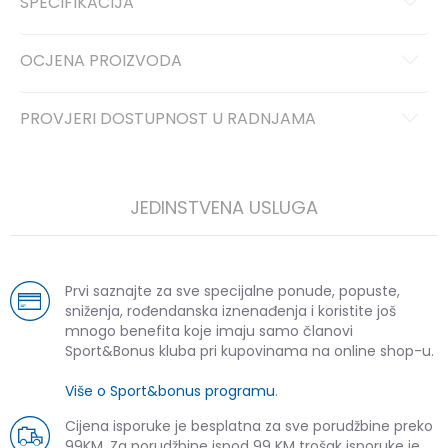
SPECIFIKACIJA
OCJENA PROIZVODA
PROVJERI DOSTUPNOST U RADNJAMA
JEDINSTVENA USLUGA
Prvi saznajte za sve specijalne ponude, popuste,
sniženja, rođendanska iznenađenja i koristite još
mnogo benefita koje imaju samo članovi
Sport&Bonus kluba pri kupovinama na online shop-u.
Više o Sport&bonus programu
.
Cijena isporuke je besplatna za sve porudžbine preko
99KM. Za porudžbine ispod 99 KM trošak isporuke je