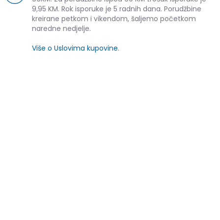
9,95 KM. Rok isporuke je 5 radnih dana. Porudžbine
kreirane petkom i vikendom, šaljemo početkom
naredne nedjelje.
Više o Uslovima kupovine
.
SLIČNI PROIZVODI