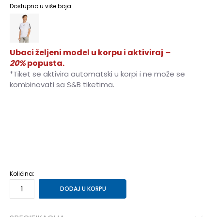
Dostupno u više boja:
Ubaci željeni model u korpu i aktiviraj
–
20%
popusta.
*Tiket se aktivira automatski u korpi i ne može se
kombinovati sa S&B tiketima.
128
7-8g.
140
9-10g.
152
11-12g.
164
13-14g.
176
15-16g.
Količina:
DODAJ U KORPU