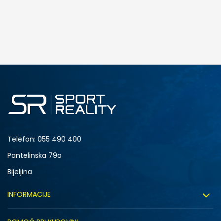
DODAJ U KORPU
164
176
Telefon:
055 490 400
Pantelinska 79a
Bijeljina
INFORMACIJE
O nama